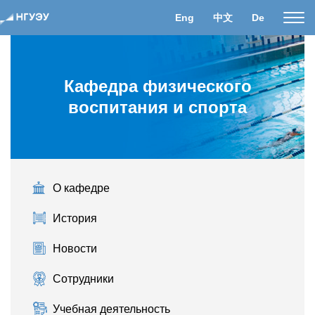
Eng
中文
De
Пока
нави
Кафедра физического
воспитания и спорта
О кафедре
История
Новости
Сотрудники
Учебная деятельность