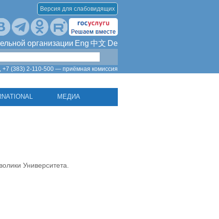
Версия для слабовидящих
ельной организации
Eng
中文
De
,
+7 (383) 2-110-500 — приёмная комиссия
RNATIONAL
МЕДИА
волики Университета.