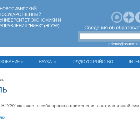
НОВОСИБИРСКИЙ
ГОСУДАРСТВЕННЫЙ
УНИВЕРСИТЕТ ЭКОНОМИКИ И
УПРАВЛЕНИЯ "НИНХ" (НГУЭУ)
Сведения об образоват
priemc@nsuem.ru
АЗОВАНИЕ
НАУКА
ТРУДОУСТРОЙСТВО
INTE
ль
ль
НГУЭУ включает в себя правила применения логотипа и иной сим
илю