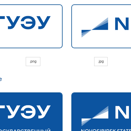
.png
.jpg
е