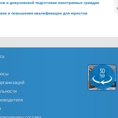
ков и довузовской подготовки иностранных граждан
вки и повышения квалификации для юристов
та
росы
организаций
льности
ководителя
и
ководящего состава