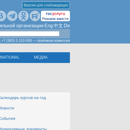
Версия для слабовидящих
ельной организации
Eng
中文
De
,
+7 (383) 2-110-500 — приёмная комиссия
RNATIONAL
МЕДИА
Календарь курсов на год
Новости
События
Нормативные документы