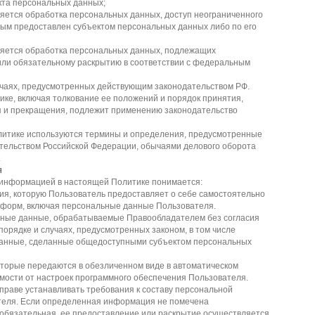
кта персональных данных;
яется обработка персональных данных, доступ неограниченного
орым предоставлен субъектом персональных данных либо по его
яется обработка персональных данных, подлежащих
или обязательному раскрытию в соответствии с федеральным
учаях, предусмотренных действующим законодательством РФ.
ике, включая толкование ее положений и порядок принятия,
я и прекращения, подлежит применению законодательство
олитике используются термины и определения, предусмотренные
тельством Российской Федерации, обычаями делового оборота
.
я
информацией в настоящей Политике понимается:
я, которую Пользователь предоставляет о себе самостоятельно
 форм, включая персональные данные Пользователя.
ные данные, обрабатываемые Правообладателем без согласия
порядке и случаях, предусмотренных законом, в том числе
анные, сделанные общедоступными субъектом персональных
оторые передаются в обезличенном виде в автоматическом
мости от настроек программного обеспечения Пользователя.
праве устанавливать требования к составу персональной
еля. Если определенная информация не помечена
обязательная, ее предоставление или раскрытие осуществляется