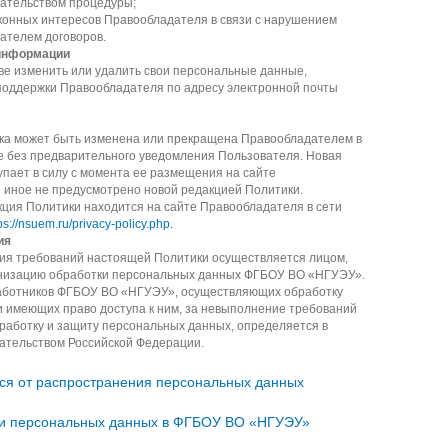
ательством процедуры;
аконных интересов Правообладателя в связи с нарушением
ателем договоров.
информации
ве изменить или удалить свои персональные данные,
поддержки Правообладателя по адресу электронной почты
а может быть изменена или прекращена Правообладателем в
 без предварительного уведомления Пользователя. Новая
упает в силу с момента ее размещения на сайте
 иное не предусмотрено новой редакцией Политики.
ция Политики находится на сайте Правообладателя в сети
ps://nsuem.ru/privacy-policy.php.
ия
ия требований настоящей Политики осуществляется лицом,
анизацию обработки персональных данных ФГБОУ ВО «НГУЭУ».
аботников ФГБОУ ВО «НГУЭУ», осуществляющих обработку
 имеющих право доступа к ним, за невыполнение требований
работку и защиту персональных данных, определяется в
дательством Российской Федерации.
хся от распространения персональных данных
ки персональных данных в ФГБОУ ВО «НГУЭУ»