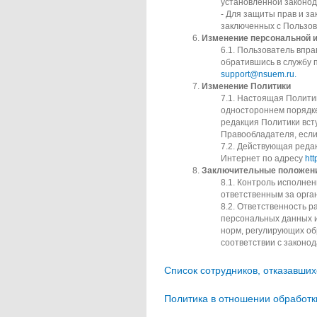
установленной законод
- Для защиты прав и з
заключенных с Пользов
Изменение персональной 
Пользователь впра
обратившись в службу 
support@nsuem.ru.
Изменение Политики
Настоящая Политик
одностороннем порядке
редакция Политики вст
Правообладателя, если
Действующая редак
Интернет по адресу
htt
Заключительные положен
Контроль исполнен
ответственным за орг
Ответственность р
персональных данных и
норм, регулирующих об
соответствии с законо
Список сотрудников, отказавши
Политика в отношении обработ