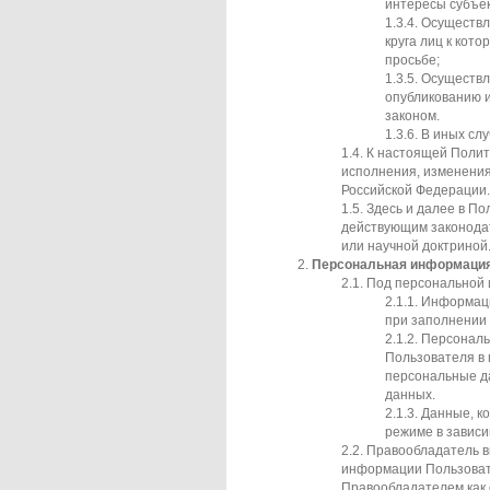
интересы субъе
Осуществл
круга лиц к кот
просьбе;
Осуществл
опубликованию 
законом.
В иных сл
К настоящей Полит
исполнения, изменени
Российской Федерации.
Здесь и далее в П
действующим законода
или научной доктриной
Персональная информаци
Под персональной 
Информаци
при заполнении
Персональ
Пользователя в 
персональные д
данных.
Данные, к
режиме в зависи
Правообладатель в
информации Пользоват
Правообладателем как 