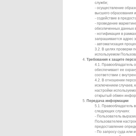
службе;
- осуществление обра
высшего образования и
- содействие в предост
- проведение маркетинг
обезличенных данных в
- нотификация в рамка
запрашивается адрес э
- автоматизация проце
В целях проверки 
используемом Пользова
Требования к защите перс
Правообладатель о
обеспечивает ее охран
соответствии с внутре
В отношении персо
исключением случаев, 
настройки используем
открытый обмен информ
Передача информации
Правообладатель в
следующих случаях:
- Пользователь выразил
Пользователем настрое
предоставление опред
- По запросу суда или 