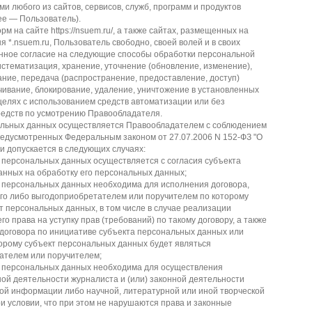
и любого из сайтов, сервисов, служб, программ и продуктов
е — Пользователь).
м на сайте https://nsuem.ru/, а также сайтах, размещенных на
я *.nsuem.ru, Пользователь свободно, своей волей и в своих
нное согласие на следующие способы обработки персональной
истематизация, хранение, уточнение (обновление, изменение),
ание, передача (распространение, предоставление, доступ)
чивание, блокирование, удаление, уничтожение в установленных
елях с использованием средств автоматизации или без
редств по усмотрению Правообладателя.
льных данных осуществляется Правообладателем с соблюдением
редусмотренных Федеральным законом от 27.07.2006 N 152-ФЗ "О
и допускается в следующих случаях:
 персональных данных осуществляется с согласия субъекта
нных на обработку его персональных данных;
 персональных данных необходима для исполнения договора,
го либо выгодоприобретателем или поручителем по которому
т персональных данных, в том числе в случае реализации
о права на уступку прав (требований) по такому договору, а также
договора по инициативе субъекта персональных данных или
торому субъект персональных данных будет являться
ателем или поручителем;
 персональных данных необходима для осуществления
й деятельности журналиста и (или) законной деятельности
ой информации либо научной, литературной или иной творческой
и условии, что при этом не нарушаются права и законные