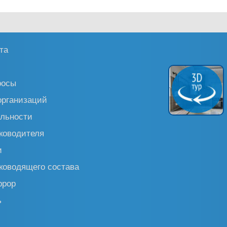
та
росы
организаций
льности
ководителя
и
ководящего состава
ррор
ь