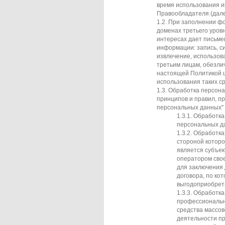
время использования им
Правообладателя (дале
При заполнении фор
доменах третьего уровн
интересах дает письме
информации: запись, с
извлечение, использов
третьим лицам, обезли
настоящей Политикой ц
использования таких с
Обработка персона
принципов и правил, п
персональных данных" 
Обработка
персональных да
Обработка
стороной которо
является субъек
оператором своег
для заключения 
договора, по ко
выгодоприобрет
Обработка
профессионально
средства массов
деятельности пр