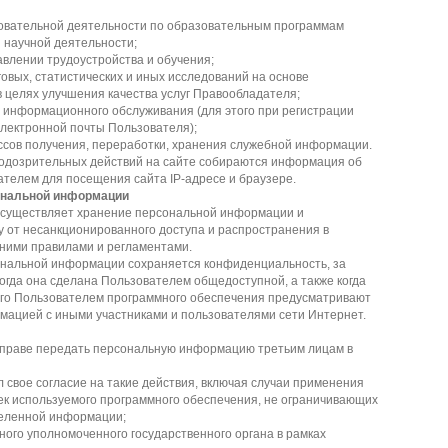
зовательной деятельности по образовательным программам
 научной деятельности;
авлении трудоустройства и обучения;
овых, статистических и иных исследований на основе
 целях улучшения качества услуг Правообладателя;
х информационного обслуживания (для этого при регистрации
лектронной почты Пользователя);
ссов получения, переработки, хранения служебной информации.
подозрительных действий на сайте собираются информация об
телем для посещения сайта IP-адресе и браузере.
ональной информации
существляет хранение персональной информации и
у от несанкционированного доступа и распространения в
нними правилами и регламентами.
нальной информации сохраняется конфиденциальность, за
когда она сделана Пользователем общедоступной, а также когда
ого Пользователем программного обеспечения предусматривают
ацией с иными участниками и пользователями сети Интернет.
праве передать персональную информацию третьим лицам в
 свое согласие на такие действия, включая случаи применения
к используемого программного обеспечения, не ограничивающих
еленной информации;
иного уполномоченного государственного органа в рамках