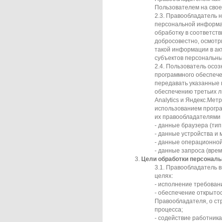
Пользователем на свое
Правообладатель н
персональной информац
обработку в соответств
добросовестно, осмотр
такой информации в ак
субъектов персональны
Пользователь осоз
программного обеспечен
передавать указанные 
обеспечению третьих л
Analytics и Яндекс.Мет
использованием прогр
их правообладателями 
- данные браузера (тип,
- данные устройства и 
- данные операционной
- данные запроса (врем
Цели обработки персонал
Правообладатель в
целях:
- исполнение требован
- обеспечение открыто
Правообладателя, о ст
процесса;
- содействие работник