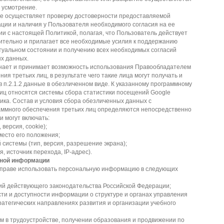
 усмотрение.
е осуществляет проверку достоверности предоставляемой
ии и наличия у Пользователя необходимого согласия на ее
ии с настоящей Политикой, полагая, что Пользователь действует
ительно и прилагает все необходимые усилия к поддержанию
туальном состоянии и получению всех необходимых согласий
х данных.
нает и принимает возможность использования Правообладателем
ия третьих лиц, в результате чего такие лица могут получать и
в п.2.1.2 данные в обезличенном виде. К указанному программному
иц относятся системы сбора статистики посещений Google
рика. Состав и условия сбора обезличенных данных с
аммного обеспечения третьих лиц определяются непосредственно
и могут включать:
 версия, cookie);
место его положения;
 системы (тип, версия, разрешение экрана);
я, источник перехода, IP-адрес).
ьной информации
праве использовать персональную информацию в следующих
ий действующего законодательства Российской Федерации;
сти и доступности информации о структуре и органах управления
ратегических направлениях развития и организации учебного
ам в трудоустройстве, получении образования и продвижении по