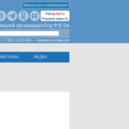
Версия для слабовидящих
ельной организации
Eng
中文
De
,
+7 (383) 2-110-500 — приёмная комиссия
RNATIONAL
МЕДИА