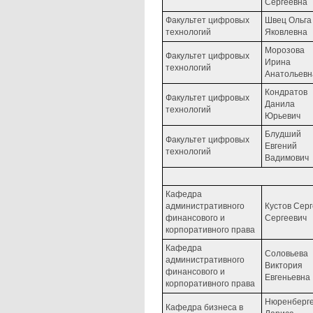
Сергеевна
Факультет цифровых
Швец Ольга
технологий
Яковлевна
Морозова
Факультет цифровых
Ирина
технологий
Анатольевн
Кондратов
Факультет цифровых
Данила
технологий
Юрьевич
Блудший
Факультет цифровых
Евгений
технологий
Вадимович
Кафедра
административного
Кустов Сер
финансового и
Сергеевич
корпоративного права
Кафедра
Соловьева
административного
Виктория
финансового и
Евгеньевна
корпоративного права
Нюренберг
Кафедра бизнеса в