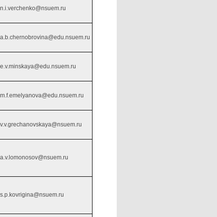
n.i.verchenko@nsuem.ru
a.b.chernobrovina@edu.nsuem.ru
e.v.minskaya@edu.nsuem.ru
m.f.emelyanova@edu.nsuem.ru
v.v.grechanovskaya@nsuem.ru
a.v.lomonosov@nsuem.ru
s.p.kovrigina@nsuem.ru