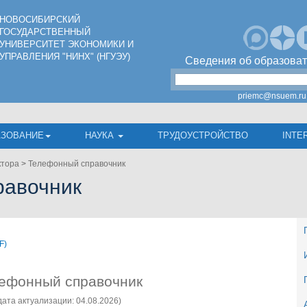
НОВОСИБИРСКИЙ
ГОСУДАРСТВЕННЫЙ
УНИВЕРСИТЕТ ЭКОНОМИКИ И
УПРАВЛЕНИЯ "НИНХ" (НГУЭУ)
Сведения об образоват
priemc@nsuem.ru
АЗОВАНИЕ
НАУКА
ТРУДОУСТРОЙСТВО
INTE
ктора
>
Телефонный справочник
равочник
F)
ефонный справочник
дата актуализации: 04.08.2026)