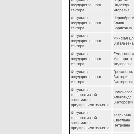
государственного
Надежда
сектора
Игоревна
Факультет
Чернобров
государственного
Алина
сектора
Борисовна
Факультет
Минская Ел
государственного
Витальевна
сектора
Факультет
Емельянов
государственного
Маргарита
сектора
Федоровна
Факультет
Гречановск
государственного
Виктория
сектора
Викторовна
Факультет
Ломоносов
корпоративной
Александр
экономики и
Викторович
предпринимательства
Факультет
Ковригина
корпоративной
Светлана
экономики и
Петровна
предпринимательства