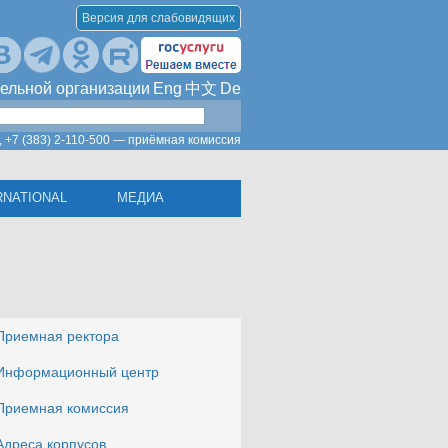
Версия для слабовидящих
ельной организации
Eng
中文
De
,
+7 (383) 2-110-500 — приёмная комиссия
RNATIONAL
МЕДИА
Приемная ректора
Информационный центр
Приемная комиссия
Адреса корпусов