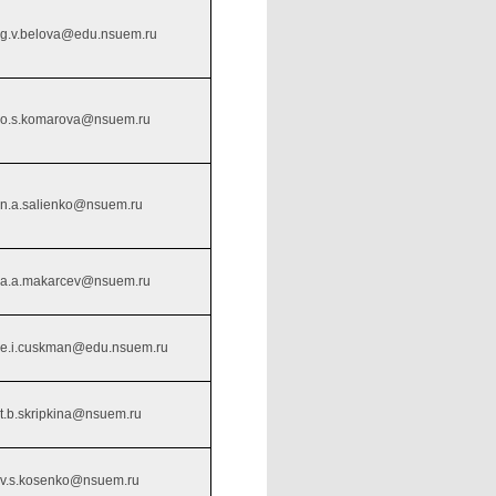
g.v.belova@edu.nsuem.ru
o.s.komarova@nsuem.ru
n.a.salienko@nsuem.ru
a.a.makarcev@nsuem.ru
e.i.cuskman@edu.nsuem.ru
t.b.skripkina@nsuem.ru
v.s.kosenko@nsuem.ru