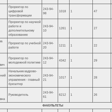
Проректор по
243-94-
цифровой
1018
1
47
98
трансформации
Проректор по научной
работе и
243-94-
1261
1
27
дополнительному
10
образованию
ва
Проректор по учебной
243-94-
1211
1
22
работе
20
Проректор по
243-94-
4342
1
29
молодежной политике
12
вич
Начальник кадрово-
ений
экономического
243-94-
1017
1
28
управления - главный
21
бухгалтер
243-94-
Руководитель
6212
1
26
61
вна
ФАКУЛЬТЕТЫ