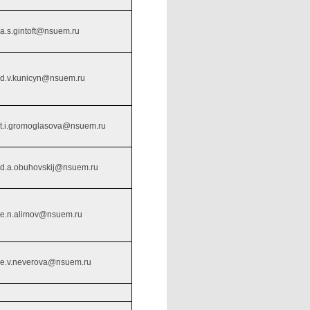
a.s.gintoft@nsuem.ru
d.v.kunicyn@nsuem.ru
t.i.gromoglasova@nsuem.ru
d.a.obuhovskij@nsuem.ru
e.n.alimov@nsuem.ru
e.v.neverova@nsuem.ru