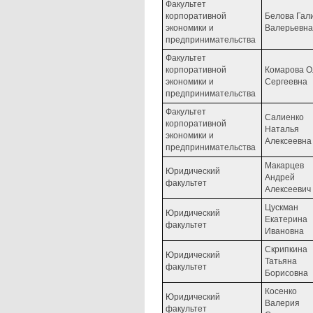
Факультет
корпоративной
Белова Гал
экономики и
Валерьевна
предпринимательства
Факультет
корпоративной
Комарова О
экономики и
Сергеевна
предпринимательства
Факультет
Салиенко
корпоративной
Наталья
экономики и
Алексеевна
предпринимательства
Макарцев
Юридический
Андрей
факультет
Алексеевич
Цускман
Юридический
Екатерина
факультет
Ивановна
Скрипкина
Юридический
Татьяна
факультет
Борисовна
Косенко
Юридический
Валерия
факультет