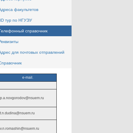
Адреса факультетов
3D тур по НГУЭУ
Телефонный справочник
Реквизиты
Адрес для почтовых отправлений
Справочник
e-mail.
p.a.novgorodov@nsuem.ru
t.n.dudina@nsuem.ru
v.n.romashin@nsuem.ru