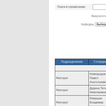
Поиск в справочнике:
Факультет
Кафедры:
Подразделение
Сотрудн
Новгородов
Ректорат
Павел
Анатольеви
Дудина Тат
Ректорат
Николаевна
Ромашин
Ректорат
Владимир