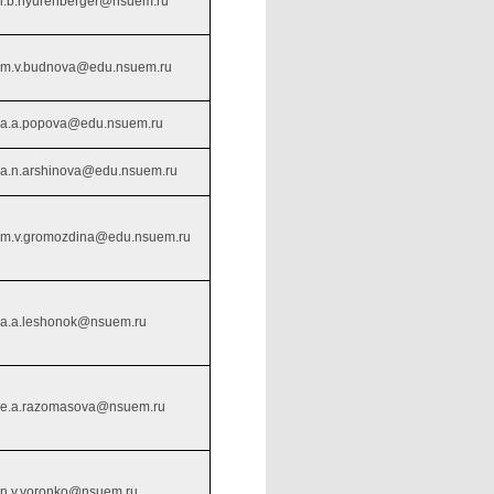
l.b.nyurenberger@nsuem.ru
m.v.budnova@edu.nsuem.ru
a.a.popova@edu.nsuem.ru
a.n.arshinova@edu.nsuem.ru
m.v.gromozdina@edu.nsuem.ru
a.a.leshonok@nsuem.ru
e.a.razomasova@nsuem.ru
n.v.voronko@nsuem.ru