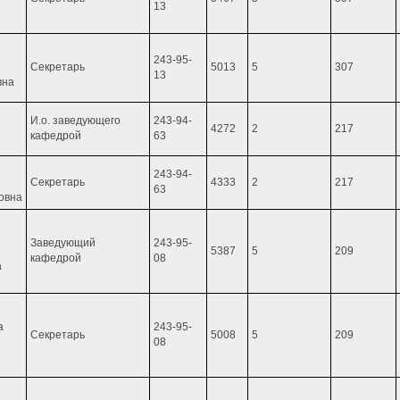
13
243-95-
Cекретарь
5013
5
307
13
вна
И.о. заведующего
243-94-
4272
2
217
кафедрой
63
243-94-
Секретарь
4333
2
217
63
овна
Заведующий
243-95-
5387
5
209
кафедрой
08
а
а
243-95-
Cекретарь
5008
5
209
08