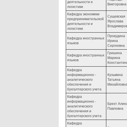
деятельности и
Викторовна
логистики
Кафедра экономики
Сущевская
предпринимательской
Ярослава
деятельности и
Владимиро
логистики
Прокудина
Кафедра иностранных
Ирина
языков
Сергеевна
Гришина
Кафедра иностранных
Марина
языков
Константин
Кафедра
информационно -
Кузьмина
аналитического
Татьяна
обеспечения и
Михайловн
бухгалтерского учета
Кафедра
информационно -
Брехт Алин
аналитического
Павловна
обеспечения и
бухгалтерского учета
Кафедра