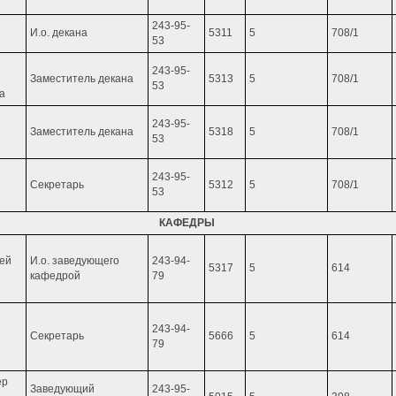
243-95-
И.о. декана
5311
5
708/1
53
243-95-
Заместитель декана
5313
5
708/1
53
а
243-95-
Заместитель декана
5318
5
708/1
53
243-95-
Секретарь
5312
5
708/1
53
КАФЕДРЫ
гей
И.о. заведующего
243-94-
5317
5
614
кафедрой
79
243-94-
Секретарь
5666
5
614
79
ер
Заведующий
243-95-