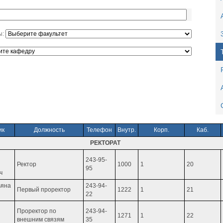
ы:
ик
Должность
Телефон
Внутр.
Корп.
Каб.
РЕКТОРАТ
243-95-
Ректор
1000
1
20
95
ч
ьяна
243-94-
Первый проректор
1222
1
21
22
Проректор по
243-94-
1271
1
22
внешним связям
35