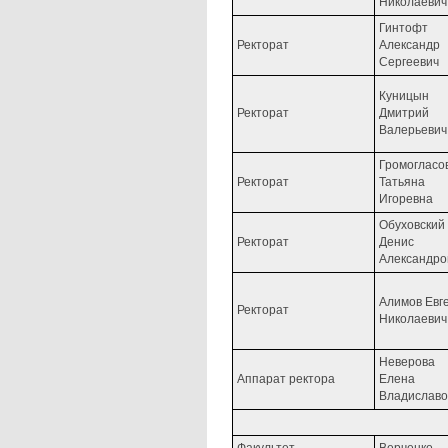
Николаевич
Гинтофт
Ректорат
Александр
Сергеевич
Куницын
Ректорат
Дмитрий
Валерьевич
Громогласо
Ректорат
Татьяна
Игоревна
Обуховский
Ректорат
Денис
Александро
Алимов Евг
Ректорат
Николаевич
Неверова
Аппарат ректора
Елена
Владиславо
Факультет
Верченко