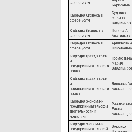
Лариса
сфере услуг
Борисовна
Буднова
Кафедра бизнеса в
Марина
сфере услуг
Владимиро
Кафедра бизнеса в
Попова Анн
сфере услуг
Анатольевн
Кафедра бизнеса в
Аршинова 
сфере услуг
Николаевна
Кафедра гражданского
Громоздина
и
Мария
предпринимательского
Владимиро
права
Кафедра гражданского
и
Лешонок А
предпринимательского
Александро
права
Кафедра экономики
Разомасова
предпринимательской
Елена
деятельности и
Александро
логистики
Кафедра экономики
Воронко
предпринимательской
Надежда