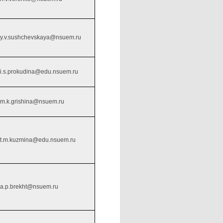
y.v.sushchevskaya@nsuem.ru
i.s.prokudina@edu.nsuem.ru
m.k.grishina@nsuem.ru
t.m.kuzmina@edu.nsuem.ru
a.p.brekht@nsuem.ru