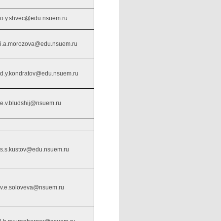
o.y.shvec@edu.nsuem.ru
i.a.morozova@edu.nsuem.ru
d.y.kondratov@edu.nsuem.ru
e.v.bludshij@nsuem.ru
s.s.kustov@edu.nsuem.ru
v.e.soloveva@nsuem.ru