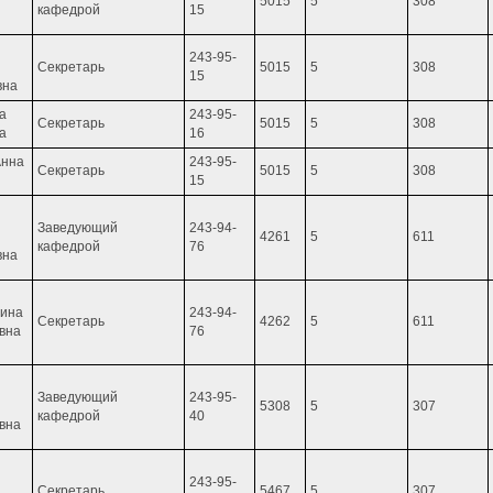
5015
5
308
кафедрой
15
243-95-
Секретарь
5015
5
308
15
вна
а
243-95-
Секретарь
5015
5
308
а
16
Анна
243-95-
Секретарь
5015
5
308
15
Заведующий
243-94-
4261
5
611
кафедрой
76
вна
лина
243-94-
Cекретарь
4262
5
611
вна
76
Заведующий
243-95-
5308
5
307
кафедрой
40
вна
243-95-
Cекретарь
5467
5
307