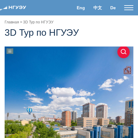
Eng
中文
De
Пока
нави
Главная
>
3D Тур по НГУЭУ
3D Тур по НГУЭУ