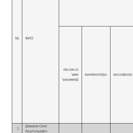
№
ФИО
отчество
имя,
образование
профессия
фамилия,
Шмаков Олег
1
Анатольевич