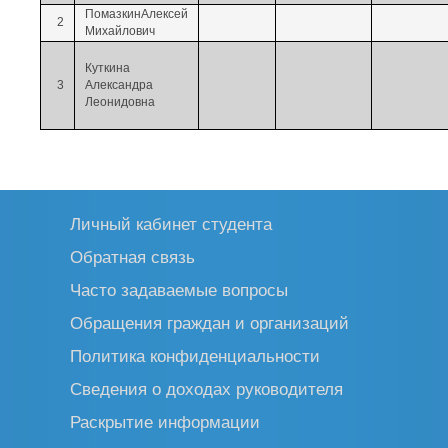
ПомазкинАлексей
2
Михайлович
Куткина
3
Александра
Леонидовна
Личный кабинет студента
Обратная связь
Часто задаваемые вопросы
Обращения граждан и организаций
Политика конфиденциальности
Сведения о доходах руководителя
Раскрытие информации