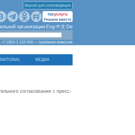
Версия для слабовидящих
ельной организации
Eng
中文
De
,
+7 (383) 2-110-500 — приёмная комиссия
RNATIONAL
МЕДИА
ельного согласования с пресс-