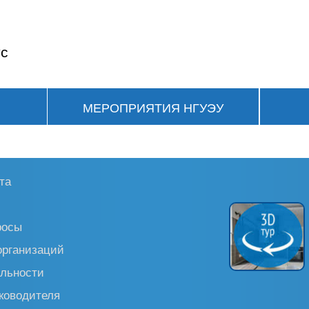
ус
МЕРОПРИЯТИЯ НГУЭУ
та
росы
организаций
льности
ководителя