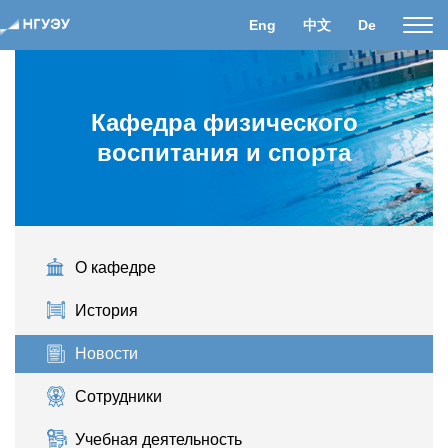
Eng
中文
De
Пока
нави
Кафедра физического
воспитания и спорта
О кафедре
История
Новости
Сотрудники
Учебная деятельность