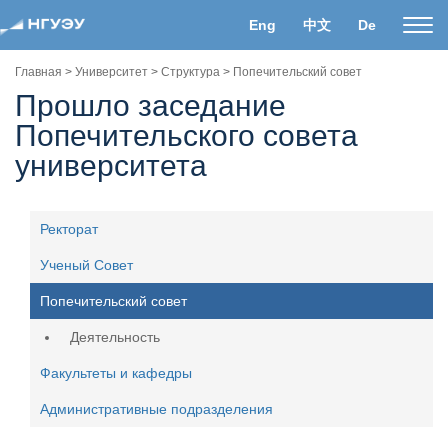
Eng
中文
De
Пока
нави
Главная
>
Университет
>
Структура
>
Попечительский совет
Прошло заседание
Попечительского совета
университета
Ректорат
Ученый Совет
Попечительский совет
Деятельность
Факультеты и кафедры
Административные подразделения