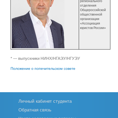
регионального
отделения
Общероссийской
общественной
организации
«Ассоциация
юристов России»
* — выпускники НИНХ/НГАЭУ/НГУЭУ
Положение о попечительском совете
Личный кабинет студента
Обратная связь