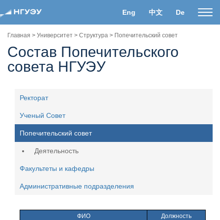
Eng
中文
De
Пока
нави
Главная
>
Университет
>
Структура
>
Попечительский совет
Состав Попечительского
совета НГУЭУ
Ректорат
Ученый Совет
Попечительский совет
Деятельность
Факультеты и кафедры
Административные подразделения
ФИО
Должность