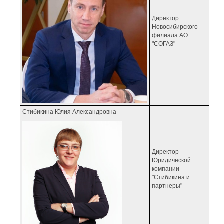
Директор
Новосибирского
филиала АО
"СОГАЗ"
Стибикина Юлия Александровна
Директор
Юридической
компании
"Стибикина и
партнеры"