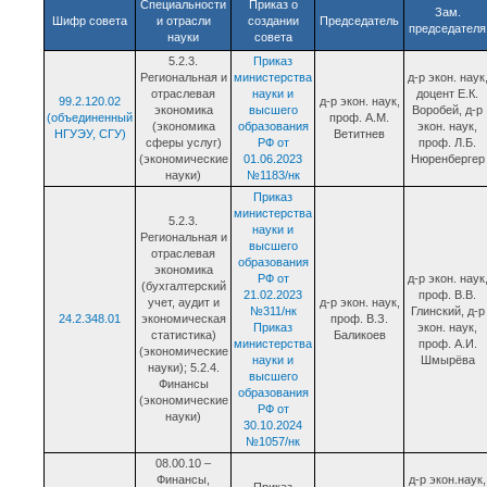
Специальности
Приказ о
Зам.
Шифр совета
и отрасли
создании
Председатель
председателя
науки
совета
5.2.3.
Приказ
Региональная и
министерства
д-р экон. наук
отраслевая
науки и
доцент Е.К.
99.2.120.02
д-р экон. наук,
экономика
высшего
Воробей, д-р
(объединенный
проф. А.М.
(экономика
образования
экон. наук,
НГУЭУ, СГУ)
Ветитнев
сферы услуг)
РФ от
проф. Л.Б.
(экономические
01.06.2023
Нюренбергер
науки)
№1183/нк
Приказ
министерства
5.2.3.
науки и
Региональная и
высшего
отраслевая
образования
экономика
РФ от
д-р экон. наук
(бухгалтерский
21.02.2023
проф. В.В.
учет, аудит и
д-р экон. наук,
№311/нк
Глинский, д-р
24.2.348.01
экономическая
проф. В.З.
Приказ
экон. наук,
статистика)
Баликоев
министерства
проф. А.И.
(экономические
науки и
Шмырёва
науки); 5.2.4.
высшего
Финансы
образования
(экономические
РФ от
науки)
30.10.2024
№1057/нк
08.00.10 –
Финансы,
д-р экон.наук,