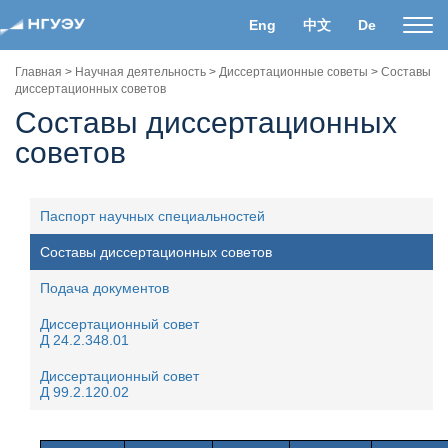
Eng
中文
De
Пока
нави
Главная
>
Научная деятельность
>
Диссертационные советы
>
Составы
диссертационных советов
Составы диссертационных
советов
Паспорт научных специальностей
Составы диссертационных советов
Подача документов
Диссертационный совет
Д 24.2.348.01
Диссертационный совет
Д 99.2.120.02