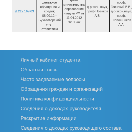
Приказ
денежное
проф.
министерства
обращение и
д-р экон.наук,
Глинский В.В.,
образования
Д 212.169.03
кредит;
проф.Новиков
д-р экон.наук,
и науки РФ от
08.00.12 –
А.В.
проф.
11.04.2012
Бухгалтерский
Шапошников
№105/нк
учет,
А.А.
статистика
Личный кабинет студента
Обратная связь
Часто задаваемые вопросы
Обращения граждан и организаций
Политика конфиденциальности
Сведения о доходах руководителя
Раскрытие информации
Сведения о доходах руководящего состава