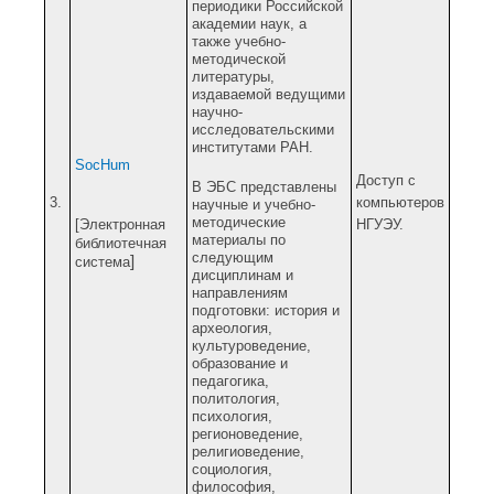
периодики Российской
академии наук, а
также учебно-
методической
литературы,
издаваемой ведущими
научно-
исследовательскими
институтами РАН.
SocHum
Доступ с
В ЭБС представлены
3.
компьютеров
научные и учебно-
методические
[Электронная
НГУЭУ.
материалы по
библиотечная
следующим
]
система
дисциплинам и
направлениям
подготовки: и
стория и
археология,
к
ультуроведение,
о
бразование и
педагогика,
п
олитология,
п
сихология,
р
егионоведение,
р
елигиоведение,
с
оциология,
ф
илософия,