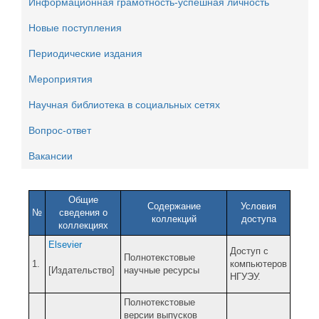
Информационная грамотность-успешная личность
Новые поступления
Периодические издания
Мероприятия
Научная библиотека в социальных сетях
Вопрос-ответ
Вакансии
Общие
Содержание
Условия
№
сведения о
коллекций
доступа
коллекциях
Elsevier
Доступ с
Полнотекстовые
1.
компьютеров
[Издательство]
научные ресурсы
НГУЭУ.
Полнотекстовые
версии выпусков