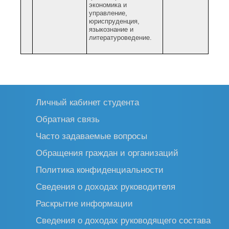
э
кономика и
управление,
ю
риспруденция,
я
зыкознание и
литературоведение.
Личный кабинет студента
Обратная связь
Часто задаваемые вопросы
Обращения граждан и организаций
Политика конфиденциальности
Сведения о доходах руководителя
Раскрытие информации
Сведения о доходах руководящего состава