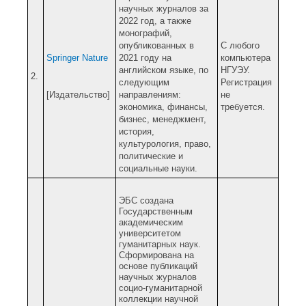
научных журналов за
2022 год, а также
монографий,
опубликованных в
С любого
Springer Nature
2021 году на
компьютера
английском языке, по
НГУЭУ.
2.
следующим
Регистрация
[Издательство]
направлениям:
не
экономика, финансы,
требуется.
бизнес, менеджмент,
история,
культурология, право,
политические и
социальные науки.
ЭБС создана
Государственным
академическим
университетом
гуманитарных наук.
Сформирована на
основе публикаций
научных журналов
социо-гуманитарной
коллекции научной