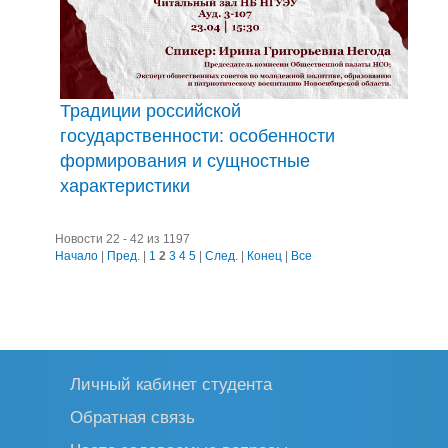
Традиции российской
государственности: особенности
формирования и сущностные
характеристики
Новости 22 - 42 из 1197
Начало
|
Пред.
|
1
2
3
4
5
|
След.
|
Конец
|
Все
Личный кабинет студента
Обратная связь