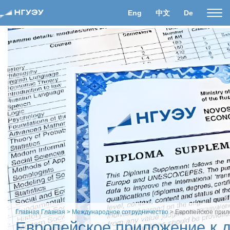
Eng
中文
De
Пока
нави
Главная
Главная
> Международное сотрудничество
> Европейское прил
Европейское приложение к 