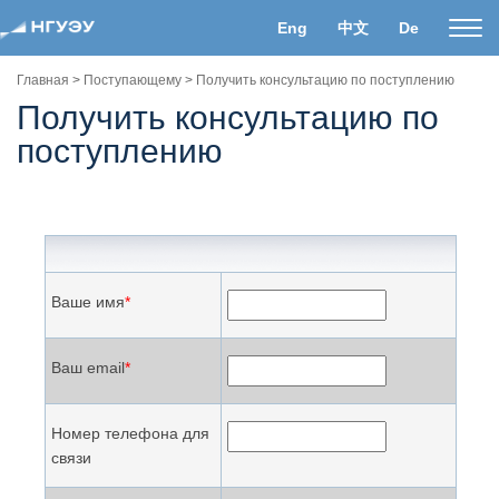
Eng
中文
De
Пока
нави
Главная
>
Поступающему
>
Получить консультацию по поступлению
Получить консультацию по
поступлению
Ваше имя
*
Ваш email
*
Номер телефона для
связи