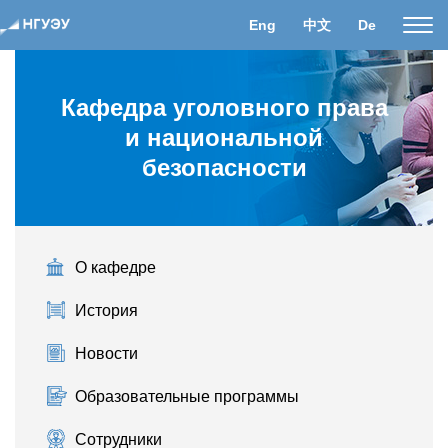
Eng
中文
De
Пока
нави
Кафедра уголовного права
и национальной
безопасности
О кафедре
История
Новости
Образовательные программы
Сотрудники