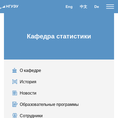
Eng
中文
De
Пока
нави
Кафедра статистики
О кафедре
История
Новости
Образовательные программы
Сотрудники