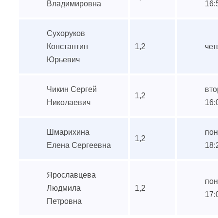
Владимировна
16:
Сухоруков
Константин
1,2
чет
Юрьевич
Чикин Сергей
вто
1,2
Николаевич
16:
Шмарихина
пон
1,2
Елена Сергеевна
18:
Ярославцева
пон
Людмила
1,2
17:
Петровна