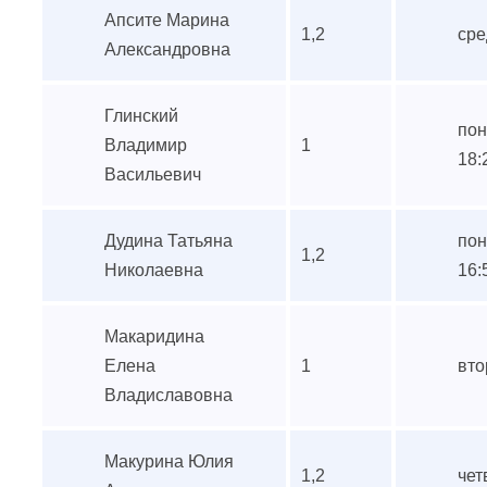
Апсите Марина
1,2
сре
Александровна
Глинский
пон
Владимир
1
18:
Васильевич
Дудина Татьяна
пон
1,2
Николаевна
16:
Макаридина
Елена
1
вто
Владиславовна
Макурина Юлия
1,2
чет