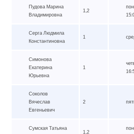
Пудова Марина
пон
1,2
Владимировна
15:
Серга Людмила
1
сре
Константиновна
Симонова
чет
Екатерина
1
16:
Юрьевна
Соколов
Вячеслав
2
пят
Евгеньевич
Сумская Татьяна
пон
1,2