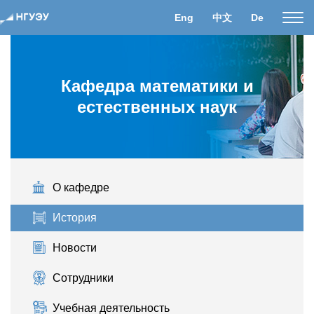
Eng
中文
De
Пока
нави
Кафедра математики и
естественных наук
О кафедре
История
Новости
Сотрудники
Учебная деятельность