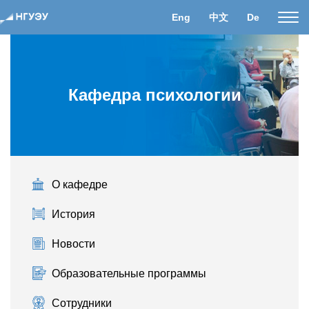
Eng
中文
De
Пока
нави
Кафедра психологии
О кафедре
История
Новости
Образовательные программы
Сотрудники