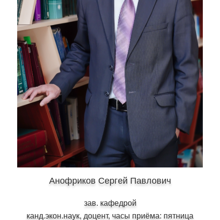
Анофриков Сергей Павлович
зав. кафедрой
канд.экон.наук, доцент, часы приёма: пятница