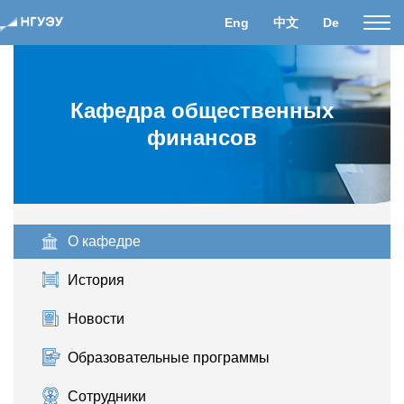
Eng
中文
De
Пока
нави
Кафедра общественных
финансов
О кафедре
История
Новости
Образовательные программы
Сотрудники