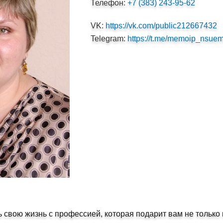
Телефон:
+7 (383) 243-95-62
VK:
https://vk.com/public212667432
Telegram:
https://t.me/memoip_nsue
ь свою жизнь с профессией, которая подарит вам не тольк