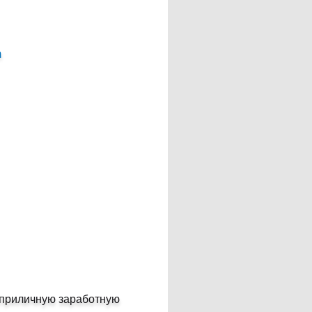
m
о приличную заработную