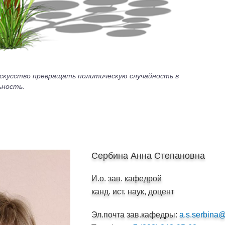
скусство превращать политическую случайность в
ьность.
й
Сербина Анна Степановна
И.о. зав. кафедрой
канд. ист. наук, доцент
Эл.почта зав.кафедры:
a.s.serbina