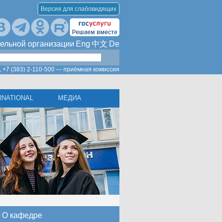
Версия для слабовидящих
ельной организации
Eng
中文
De
,
+7 (383) 2-110-500 — приёмная комиссия
RNATIONAL
МЕДИА
О кафедре