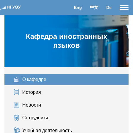
Eng
中文
De
Пока
нави
Кафедра иностранных
языков
О кафедре
История
Новости
Сотрудники
Учебная деятельность