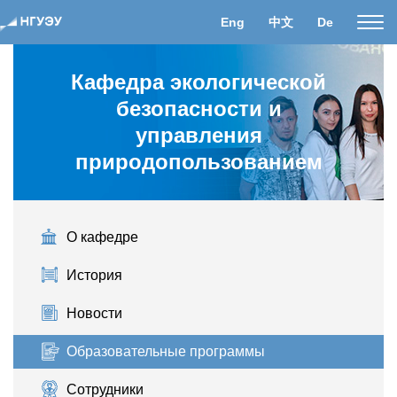
Eng
中文
De
Пока
нави
Кафедра экологической
безопасности и
управления
природопользованием
О кафедре
История
Новости
Образовательные программы
Сотрудники