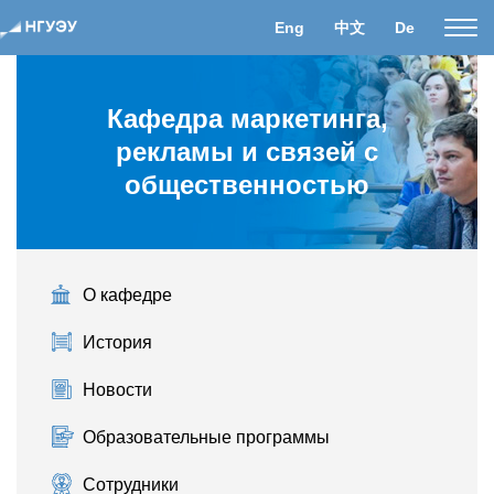
Eng
中文
De
Пока
нави
Кафедра маркетинга,
рекламы и связей с
общественностью
О кафедре
История
Новости
Образовательные программы
Сотрудники