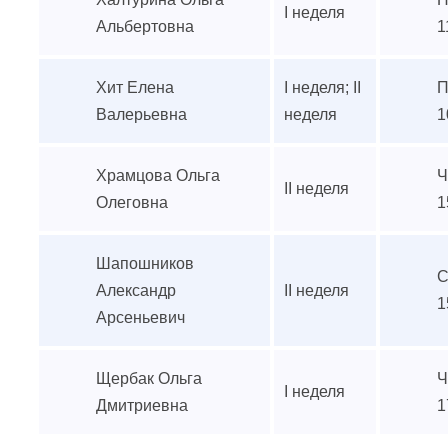
I неделя
Альбертовна
1
Хит Елена
I неделя; II
П
Валерьевна
неделя
1
Храмцова Ольга
Ч
II неделя
Олеговна
1
Шапошников
С
Александр
II неделя
1
Арсеньевич
Щербак Ольга
Ч
I неделя
Дмитриевна
1