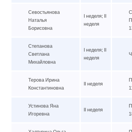
Севостьянова
С
I неделя; II
Наталья
П
неделя
Борисовна
1
Степанова
I неделя; II
Светлана
Ч
неделя
Михайловна
Терова Ирина
П
II неделя
Константиновна
1
Устинова Яна
П
II неделя
Игоревна
1
Халтурина Ольга
П