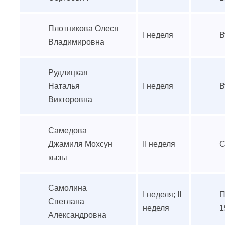
Плотникова Олеся
I неделя
В
Владимировна
Рудлицкая
Наталья
I неделя
В
Викторовна
Самедова
Джамиля Мохсун
II неделя
С
кызы
Самолина
I неделя; II
П
Светлана
неделя
1
Александровна