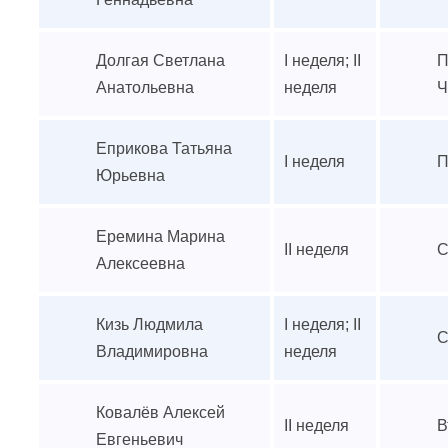
Долгая Светлана
I неделя; II
П
Анатольевна
неделя
Ч
Еприкова Татьяна
I неделя
П
Юрьевна
Еремина Марина
II неделя
С
Алексеевна
Кизь Людмила
I неделя; II
С
Владимировна
неделя
Ковалёв Алексей
II неделя
В
Евгеньевич