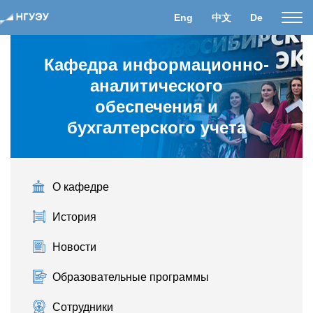
Eng
中文
De
Пока
нави
Кафедра информационно-
аналитического
обеспечения и
бухгалтерского учета
О кафедре
История
Новости
Образовательные программы
Сотрудники