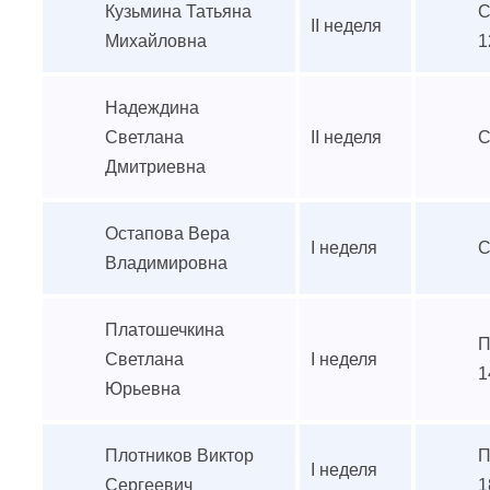
Кузьмина Татьяна
С
II неделя
Михайловна
1
Надеждина
Светлана
II неделя
С
Дмитриевна
Остапова Вера
I неделя
С
Владимировна
Платошечкина
П
Светлана
I неделя
1
Юрьевна
Плотников Виктор
П
I неделя
Сергеевич
1