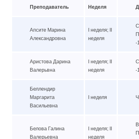
Преподаватель
Неделя
Д
С
Апсите Марина
I неделя; II
П
Александровна
неделя
-
Аристова Дарина
I неделя; II
С
Валерьвна
неделя
-
Беллендир
Маргарита
I неделя
Ч
Васильевна
В
Белова Галина
I неделя; II
П
Валерьевна
неделя