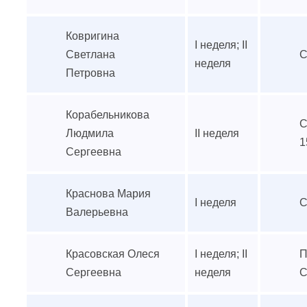
Ковригина
I неделя; II
Светлана
С
неделя
Петровна
Корабельникова
С
Людмила
II неделя
1
Сергеевна
Краснова Мария
I неделя
С
Валерьевна
Красовская Олеся
I неделя; II
П
Сергеевна
неделя
С