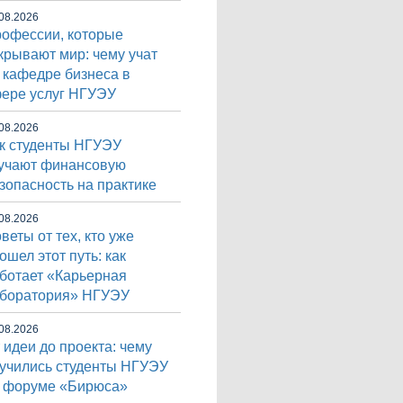
08.2026
офессии, которые
крывают мир: чему учат
 кафедре бизнеса в
ере услуг НГУЭУ
08.2026
к студенты НГУЭУ
учают финансовую
зопасность на практике
08.2026
веты от тех, кто уже
ошел этот путь: как
ботает «Карьерная
боратория» НГУЭУ
08.2026
 идеи до проекта: чему
учились студенты НГУЭУ
 форуме «Бирюса»