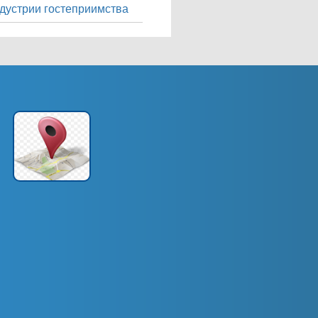
дустрии гостеприимства