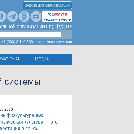
Версия для слабовидящих
ельной организации
Eng
中文
De
,
+7 (383) 2-110-500 — приёмная комиссия
RNATIONAL
МЕДИА
й системы
08.2026
нь физкультурника:
изическая культура — это
вестиция в себя»