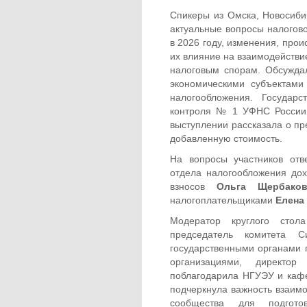
Спикеры из Омска, Новосибир
актуальные вопросы налогово
в 2026 году, изменения, про
их влияние на взаимодействи
налоговым спорам. Обсужда
экономическими субъектам
налогообложения. Государ
контроля № 1 УФНС России
выступлении рассказала о пр
добавленную стоимость.
На вопросы участников отв
отдела налогообложения до
взносов
Ольга Щербаков
налогоплательщиками
Елена
Модератор круглого стол
председатель комитета
государственными органами
организациями, дирек
поблагодарила НГУЭУ и каф
подчеркнула важность взаимо
сообщества для подгото