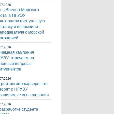
07.2026
нь Военно-Морского
ота: в НГУЭУ
дготовили виртуальную
ставку и вспомнили
еподавателя с морской
ографией
07.2026
иемная кампания
УЭУ: отвечаем на
новные вопросы
итуриентов
07.2026
 рейтингов к карьере: что
ворят о НГУЭУ
зависимые исследования
07.2026
разработке студента