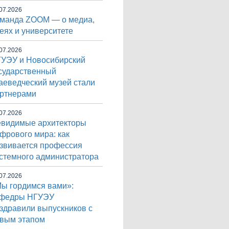
07.2026
манда ZOOM — о медиа,
еях и университете
07.2026
УЭУ и Новосибирский
сударственный
аеведческий музей стали
ртнерами
07.2026
видимые архитекторы
фрового мира: как
звивается профессия
стемного администратора
07.2026
ы гордимся вами»:
афедры НГУЭУ
здравили выпускников с
вым этапом