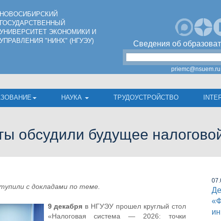
НОВОСИБИРСКИЙ
ГОСУДАРСТВЕННЫЙ
УНИВЕРСИТЕТ ЭКОНОМИКИ И
УПРАВЛЕНИЯ "НИНХ" (НГУЭУ)
Сведения об образоват
priemc@nsuem.ru
АЗОВАНИЕ
НАУКА
ТРУДОУСТРОЙСТВО
INTE
ты обсудили будущее налогово
07.
тупили с докладами по теме.
Де
«Ф
9 декабря
в НГУЭУ прошел круглый стол
ин
«Налоговая система — 2026: точки