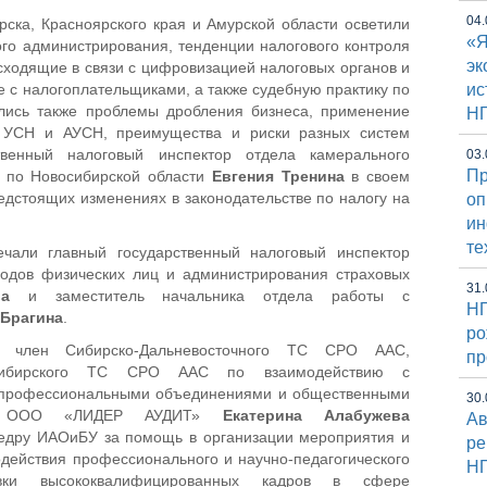
04.
ска, Красноярского края и Амурской области осветили
«Я
го администрирования, тенденции налогового контроля
эк
исходящие в связи с цифровизацией налоговых органов и
е с налогоплательщиками, а также судебную практику по
ис
лись также проблемы дробления бизнеса, применение
Н
и УСН и АУСН, преимущества и риски разных систем
ственный налоговый инспектор отдела камерального
03.
Пр
 по Новосибирской области
Евгения Тренина
в своем
едстоящих изменениях в законодательстве по налогу на
оп
и
те
ечали главный государственный налоговый инспектор
ходов физических лиц и администрирования страховых
31.
а
и заместитель начальника отдела работы с
НГ
 Брагина
.
ро
а член Сибирско-Дальневосточного ТС СРО ААС,
пр
 Сибирского ТС СРО ААС по взаимодействию с
 профессиональными объединениями и общественными
30.
тор ООО «ЛИДЕР АУДИТ»
Екатерина Алабужева
Ав
едру ИАОиБУ за помощь в организации мероприятия и
ре
действия профессионального и научно-педагогического
Н
вки высококвалифицированных кадров в сфере