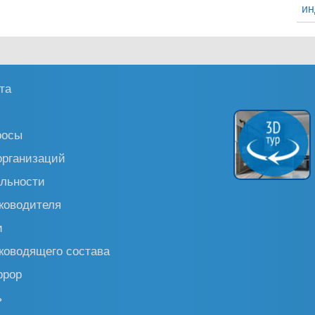
ин
та
росы
организаций
льности
ководителя
и
ководящего состава
ррор
ь