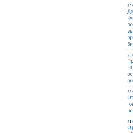
24.
Де
Фл
по
вы
пр
би
23.
Пр
НГ
ос
аб
22.
От
го
не
21.
О 