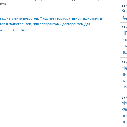
дита.
29.
Ко
ид
едшие
,
Лента новостей
,
Факультет корпоративной экономики и
тов и магистрантов
,
Для аспирантов и докторантов
,
Для
28.
сударственных органов
НГ
го
кр
па
28.
Не
ци
ра
си
27.
«М
к
по
но