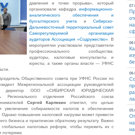
давления и точки прорыва», который
07.
организовали кафедра
информационно-
Пр
аналитического обеспечения и
от
бухгалтерского учета
и
Сибирско-
на
Дальневосточный территориальный совет
сф
Саморегулируемой организации
аудиторов Ассоциация «Содружество»
. В
06.
мероприятии участвовали представители
Ка
профессионального сообщества:
из
аудиторы, налоговые консультанты и
бе
юристы, а также органы власти — УФНС
асти.
06.
едседатель Общественного совета при УФНС России по
Со
езидент Межрегиональной ассоциации руководителей
пр
ьный директор ООО «СИБИРСКАЯ ЮРИДИЧЕСКАЯ
ра
ь Регионального отделения Российского союза
ла
ринимателей
Сергей Карпекин
отметил, что целью
я увеличение собираемости налогов и обеспечение
05.
 Однако повышение налоговой нагрузки может привести
От
его бизнеса и практически обратному результату. Важно
на
е глобальных налоговых реформ, чтобы пережить их с
на
 потерями.