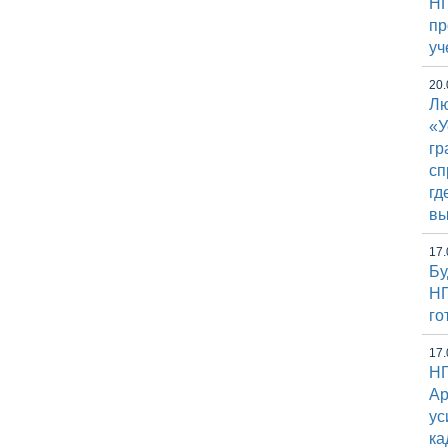
НГ
пр
уч
20.
Лю
«У
гр
сп
гд
вы
17.
Бу
НГ
го
17.
НГ
Ap
ус
ка