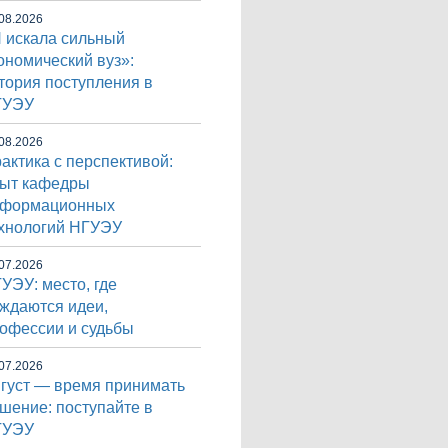
08.2026
 искала сильный
ономический вуз»:
тория поступления в
ГУЭУ
08.2026
актика с перспективой:
ыт кафедры
нформационных
хнологий НГУЭУ
07.2026
УЭУ: место, где
ждаются идеи,
офессии и судьбы
07.2026
густ — время принимать
шение: поступайте в
ГУЭУ