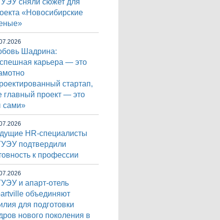
УЭУ сняли сюжет для
оекта «Новосибирские
еные»
07.2026
бовь Шадрина:
спешная карьера — это
амотно
роектированный стартап,
е главный проект — это
 сами»
07.2026
дущие HR-специалисты
УЭУ подтвердили
товность к профессии
07.2026
УЭУ и апарт-отель
artville объединяют
илия для подготовки
дров нового поколения в