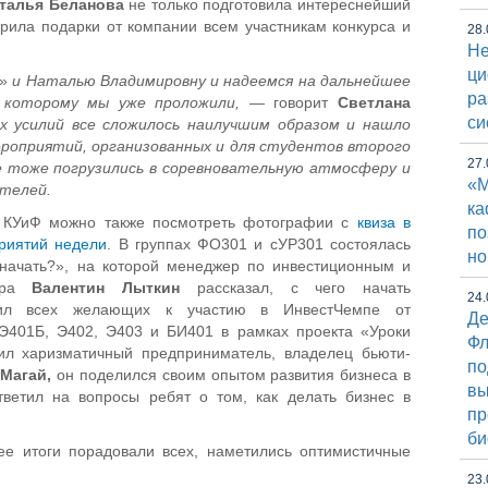
талья Беланова
не только подготовила интереснейший
рила подарки от компании всем участникам конкурса и
28.
Не
ци
»
и Наталью Владимировну и надеемся на дальнейшее
ра
к которому мы уже проложили, —
говорит
Светлана
си
 усилий все сложилось наилучшим образом и нашло
ероприятий, организованных и для студентов второго
27.
е тоже погрузились в соревновательную атмосферу и
«М
ителей.
к
 КУиФ можно также посмотреть фотографии с
квиза в
по
риятий недели
. В группах ФО301 и сУР301 состоялась
но
 начать?», на которой менеджер по инвестиционным и
бера
Валентин Лыткин
рассказал, с чего начать
24.
сил всех желающих к участию в ИнвестЧемпе от
Де
 Э401Б, Э402, Э403 и БИ401 в рамках проекта «Уроки
Фл
ил харизматичный предприниматель, владелец бьюти-
по
Магай,
он поделился своим опытом развития бизнеса в
вы
тветил на вопросы ребят о том, как делать бизнес в
пр
би
ее итоги порадовали всех, наметились оптимистичные
23.