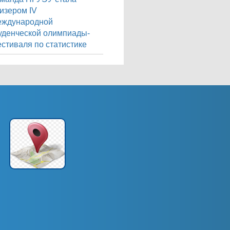
изером IV
еждународной
уденческой олимпиады-
стиваля по статистике