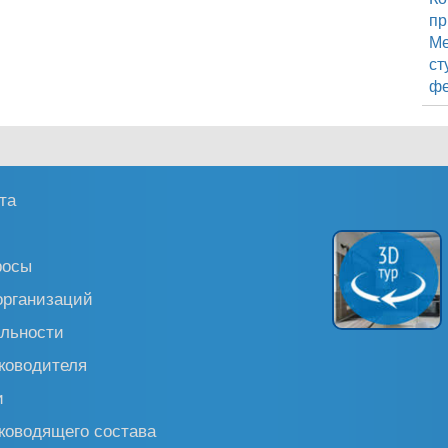
пр
М
ст
фе
та
росы
организаций
льности
ководителя
и
ководящего состава