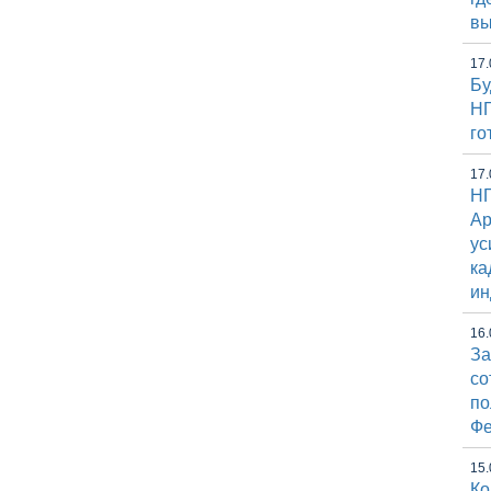
вы
17.
Бу
НГ
го
17.
НГ
Ap
ус
ка
ин
16.
За
со
по
Фе
15.
Ко