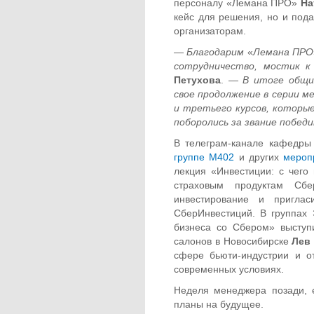
персоналу «Лемана ПРО»
На
кейс для решения, но и пода
организаторам.
— Благодарим
«
Лемана ПРО
сотрудничество, мостик 
Петухова
.
— В итоге общих
свое продолжение в серии м
и третьего курсов, которы
поборолись за звание побед
В телеграм-канале кафедры
группе М402
и других
мероп
лекция «Инвестиции: с чего
страховым продуктам С
инвестирование и пригла
СберИнвестиций. В группах
бизнеса со Сбером» выступ
салонов в Новосибирске
Лев 
сфере бьюти-индустрии и о
современных условиях.
Неделя менеджера позади, 
планы на будущее.