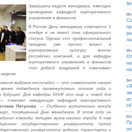
бе
Завершена неделя менеджера, ежегодно
проводимая кафедрой корпоративного
06.
управления и финансов.
Со
В России День менеджера отмечается 1
пр
ноября и не имеет пока официального
ра
статуса. Однако этот профессиональный
ла
праздник уже прочно вошел в
корпоративную культуру многих
05.
российских компаний, а для кафедры
От
корпоративного управления и финансов
на
стал доброй традицией и охватывает
на
 неделю.
04.
ования выбрана неслучайно — это символичное начало
«Я
, время подведения промежуточных итогов года и
эк
а будущее. Для кафедры КУиФ это еще и повод для
ис
 —
отмечает заведующая кафедрой корпоративного
Н
етлана Петухова
.
— Особенно волнительно всегда
нкурс, посвященный Дню менеджера. В этом году он
03.
ъединил команды четырех вузов нашего города. К нам
Пр
ирского государственного университета путей
оп
сударственного университета водного транспорта и