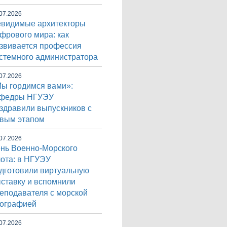
07.2026
видимые архитекторы
фрового мира: как
звивается профессия
стемного администратора
07.2026
ы гордимся вами»:
афедры НГУЭУ
здравили выпускников с
вым этапом
07.2026
нь Военно-Морского
ота: в НГУЭУ
дготовили виртуальную
ставку и вспомнили
еподавателя с морской
ографией
07.2026