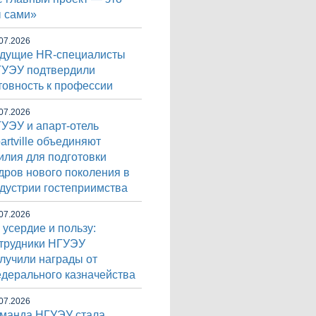
 сами»
07.2026
дущие HR-специалисты
УЭУ подтвердили
товность к профессии
07.2026
УЭУ и апарт-отель
artville объединяют
илия для подготовки
дров нового поколения в
дустрии гостеприимства
07.2026
 усердие и пользу:
трудники НГУЭУ
лучили награды от
дерального казначейства
07.2026
манда НГУЭУ стала