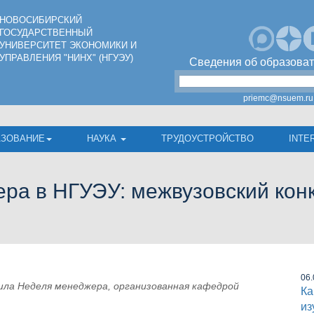
НОВОСИБИРСКИЙ
ГОСУДАРСТВЕННЫЙ
УНИВЕРСИТЕТ ЭКОНОМИКИ И
УПРАВЛЕНИЯ "НИНХ" (НГУЭУ)
Сведения об образоват
priemc@nsuem.ru
АЗОВАНИЕ
НАУКА
ТРУДОУСТРОЙСТВО
INTE
ра в НГУЭУ: межвузовский конк
06.
ошла Неделя менеджера, организованная кафедрой
Ка
из