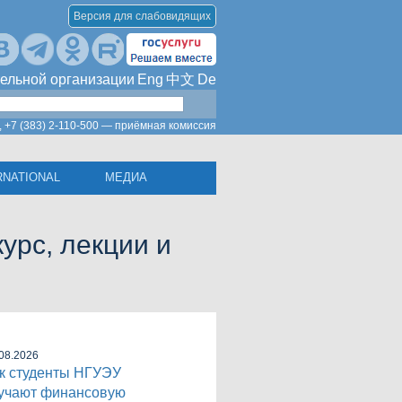
Версия для слабовидящих
ельной организации
Eng
中文
De
,
+7 (383) 2-110-500 — приёмная комиссия
RNATIONAL
МЕДИА
урс, лекции и
08.2026
к студенты НГУЭУ
учают финансовую