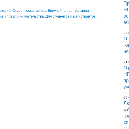
Пр
НГ
едшие
,
Студенческая жизнь
,
Внеучебная деятельность
,
ос
ки и предпринимательства
,
Для студентов и магистрантов
,
аб
22.
От
го
не
21.
О 
НГ
пр
уч
20.
Лю
«У
гр
сп
гд