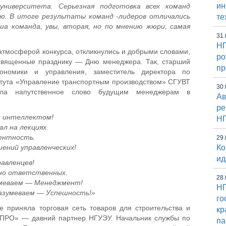
и
 университета. Серьезная подготовка всех команд
ию. В итоге результаты команд -лидеров отличались
те
ша команда, увы, вторая, но по мнению жюри, самая
31.
НГ
тмосферой конкурса, откликнулись и добрыми словами,
ро
освященные празднику
—
Дню менеджера. Так, старший
пр
ономики и управления, заместитель директора по
итута «Управление транспортным производством» СГУВТ
30.
а напутственное слово будущим менеджерам в
Ав
ре
и интеллектом!
Н
ал на лекциях.
ентность.
29.
ений управленческих!
Ко
ид
авленцев!
но ответственных.
28.
умеваем — Менеджмент!
НГ
азумеваем — Успешность!»
го
е приняла торговая сеть товаров для строительства и
кр
 ПРО» — давний партнер НГУЭУ. Начальник службы по
па