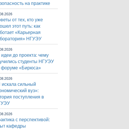
зопасность на практике
08.2026
веты от тех, кто уже
ошел этот путь: как
ботает «Карьерная
боратория» НГУЭУ
08.2026
 идеи до проекта: чему
учились студенты НГУЭУ
 форуме «Бирюса»
08.2026
 искала сильный
ономический вуз»:
тория поступления в
ГУЭУ
08.2026
актика с перспективой:
ыт кафедры