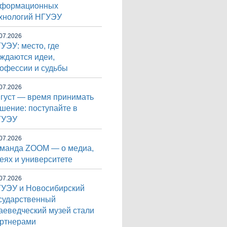
нформационных
хнологий НГУЭУ
07.2026
УЭУ: место, где
ждаются идеи,
офессии и судьбы
07.2026
густ — время принимать
шение: поступайте в
ГУЭУ
07.2026
манда ZOOM — о медиа,
еях и университете
07.2026
УЭУ и Новосибирский
сударственный
аеведческий музей стали
ртнерами