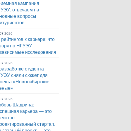
иемная кампания
УЭУ: отвечаем на
новные вопросы
итуриентов
07.2026
 рейтингов к карьере: что
ворят о НГУЭУ
зависимые исследования
07.2026
разработке студента
УЭУ сняли сюжет для
оекта «Новосибирские
еные»
07.2026
бовь Шадрина:
спешная карьера — это
амотно
роектированный стартап,
е главный проект — это