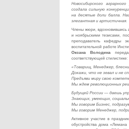
Новосибирского аграрного
создала сильную конкуренц
на десятые доли балла. На
элегантная и артистичная.
Члены жюри, вдохновившись а
и ноябрьскими тезисами, п
преподаватель кафедры эк
воспитательной работе Инст
Оксана Володина
передал
соответствующей стилистике:
«Товарищ, Менеджер, блесн
Докажи, что не зевал и не сп
Предъяви миру свою компет
Мы ждем революционных реш
Будущей России — даешь упр
Знающих, умеющих, социаль
Мы говорим Бизнес, подраз
Мы говорим Менеджер, подр
Активное участие в праздник
обустройства дома «Лемана