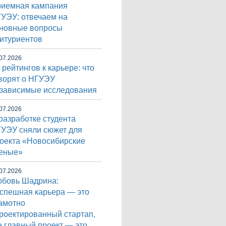
иемная кампания
УЭУ: отвечаем на
новные вопросы
итуриентов
07.2026
 рейтингов к карьере: что
ворят о НГУЭУ
зависимые исследования
07.2026
разработке студента
УЭУ сняли сюжет для
оекта «Новосибирские
еные»
07.2026
бовь Шадрина:
спешная карьера — это
амотно
роектированный стартап,
е главный проект — это