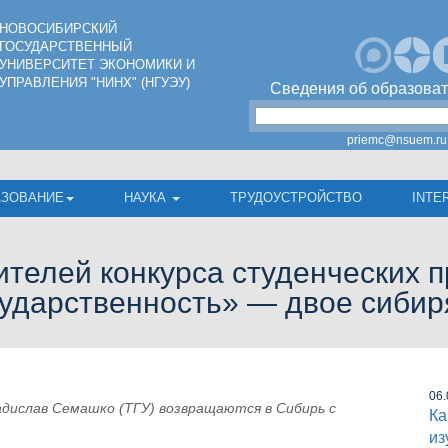
НОВОСИБИРСКИЙ
ГОСУДАРСТВЕННЫЙ
УНИВЕРСИТЕТ ЭКОНОМИКИ И
УПРАВЛЕНИЯ "НИНХ" (НГУЭУ)
Сведения об образоват
priemc@nsuem.ru
АЗОВАНИЕ
НАУКА
ТРУДОУСТРОЙСТВО
INTE
ителей конкурса студенческих п
сударственность» — двое сибир
06.
адислав Семашко (ТГУ) возвращаются в Сибирь с
Ка
из