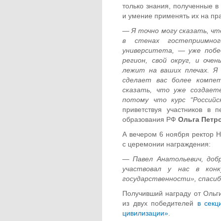
только знания, полученные в
и умение применять их на пра
— Я точно могу сказать, что
в стенах гостеприимног
университета, — уже побе
регион, свой округ, и оч
лежит на ваших плечах. Я 
сделает вас более компе
сказать, что уже создает
потому что курс “Российс
приветствуя участников в 
образования РФ
Ольга Петр
А вечером 6 ноября ректор
с церемонии награждения:
— Павел Анатольевич, доб
участвовал у нас в конк
государственности», спасиб
Получивший награду от Ольг
из двух победителей
в секц
цивилизации»
.