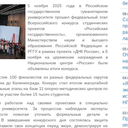
бе
5 ноября 2025 года в Российском
государственном гуманитарном
06.
университете прошел федеральный этап
Со
Всероссийского конкурса студенческих
пр
проектов «Российская
ра
государственность», организованного
ла
Министерством науки и высшего
образования Российской Федерации и
05.
РГГУ в рамках проекта «ДНК России», а 6
От
ноября на церемонии награждения в
на
Национальном центре «Россия» были
на
объявлены итоги конкурса.
стие 100 финалистов из разных федеральных округов
04.
ка до Калининграда. Конкурс стал итогом масштабной
«Я
ьные этапы на базе 11 опорно-методических центров по
эк
ли участие более 15 тысяч студентов.
ис
Н
ы работали над своими проектами в специально
 университета. За процессом наблюдали эксперты
03.
мости помогая уточнить формальные детали и
Пр
 В завершение конкурсного дня состоялась защита
оп
ставили свои концепции перед жюри, демонстрируя не