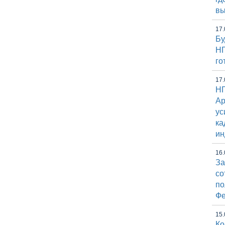
вы
17.
Бу
НГ
го
17.
НГ
Ap
ус
ка
ин
16.
За
со
по
Фе
15.
Ко