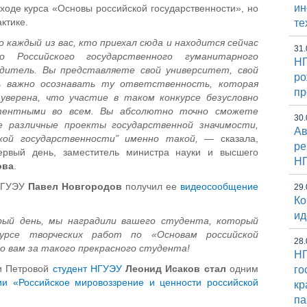
и
 ходе курса «Основы российской государственности», но
ктике.
те
 каждый из вас, кто приехал сюда и находится сейчас
31.
о Российского государственного гуманитарного
НГ
дитель. Вы представляете свой университет, свой
ро
ень важно осознавать ту ответственность, которая
пр
уверена, что участие в таком конкурсе безусловно
тентными во всем. Вы абсолютно точно сможете
30.
е различные проекты государственной значимости,
Ав
кой государственности” именно такой, —
сказала,
ре
первый день, заместитель министра науки и высшего
Н
ова
.
 НГУЭУ
Павел Новгородов
получил ее
видеосообщение
29.
Ко
ид
рый день, мы наградили вашего студента, который
урсе творческих работ по «Основам российской
28.
о вам за такого прекрасного студента!
НГ
и Петровой
студент НГУЭУ
Леонид Исаков стал
одним
го
ии «Российское мировоззрение и ценности российской
кр
па