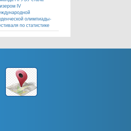
изером IV
еждународной
уденческой олимпиады-
стиваля по статистике