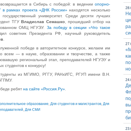
 возвращается в Сибирь с победой: в ведении
опорно-
28.
 в рамках проекта «ДНК России»
находятся несколько
Не
й государственный университет. Среди десяти лучших
ци
тудент ТГУ
Владислав Семашко
, прошедший отбор на
ра
изованном ОМЦ НГУЭУ.
За победу в секции «Что такое
си
ил советник Президента РФ, научный руководитель
ев
.
27.
служенной победе в авторитетном конкурсе, желаем им
«М
о всем — в науке, образовании и творчестве, а также
к
зовавшую региональный этап, преподавателей НГУЭУ и
по
х студентов к конкурсу!
но
 студенты из МГИМО, РГГУ, РАНхИГС, РГУП имени В.Н.
бГПМУ.
24.
Де
обеде ребят
на сайте «Россия.Ру»
.
Фл
по
ополнительное образование
,
Для студентов и магистрантов
,
Для
вы
еподавателей
,
Для СМИ
пр
би
23.