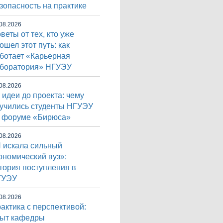
зопасность на практике
08.2026
веты от тех, кто уже
ошел этот путь: как
ботает «Карьерная
боратория» НГУЭУ
08.2026
 идеи до проекта: чему
учились студенты НГУЭУ
 форуме «Бирюса»
08.2026
 искала сильный
ономический вуз»:
тория поступления в
ГУЭУ
08.2026
актика с перспективой:
ыт кафедры