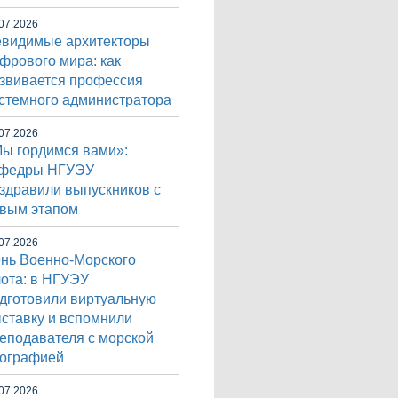
07.2026
видимые архитекторы
фрового мира: как
звивается профессия
стемного администратора
07.2026
ы гордимся вами»:
афедры НГУЭУ
здравили выпускников с
вым этапом
07.2026
нь Военно-Морского
ота: в НГУЭУ
дготовили виртуальную
ставку и вспомнили
еподавателя с морской
ографией
07.2026