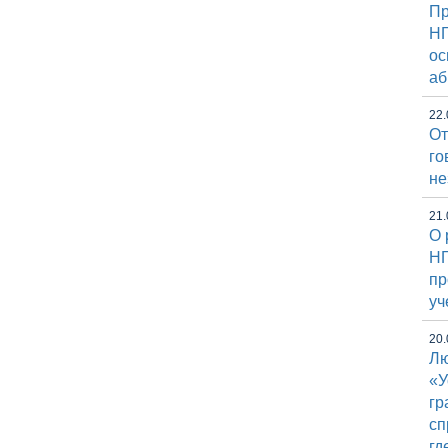
Пр
НГ
ос
аб
22.
От
го
не
21.
О 
НГ
пр
уч
20.
Лю
«У
гр
сп
гд