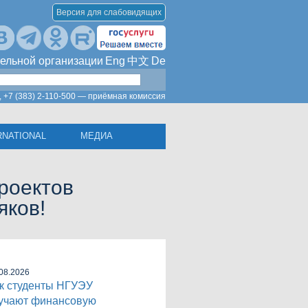
Версия для слабовидящих
ельной организации
Eng
中文
De
,
+7 (383) 2-110-500 — приёмная комиссия
RNATIONAL
МЕДИА
роектов
яков!
08.2026
к студенты НГУЭУ
учают финансовую