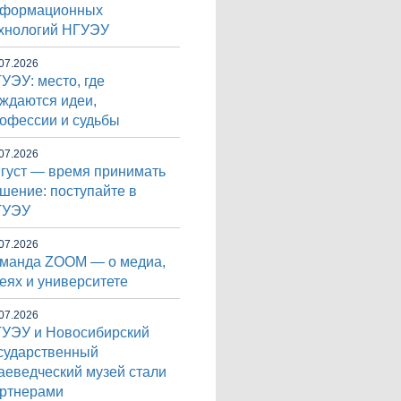
нформационных
хнологий НГУЭУ
07.2026
УЭУ: место, где
ждаются идеи,
офессии и судьбы
07.2026
густ — время принимать
шение: поступайте в
ГУЭУ
07.2026
манда ZOOM — о медиа,
еях и университете
07.2026
УЭУ и Новосибирский
сударственный
аеведческий музей стали
ртнерами