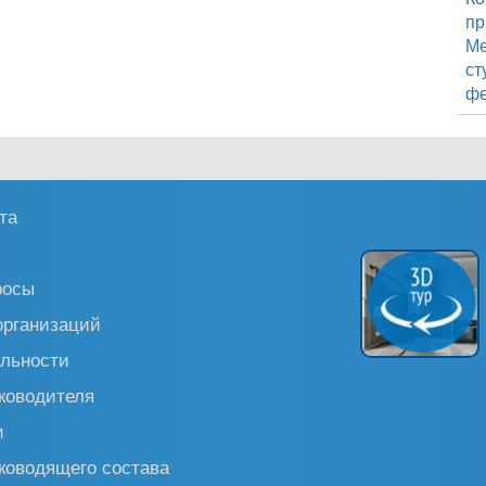
пр
М
ст
фе
та
росы
организаций
льности
ководителя
и
ководящего состава