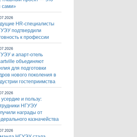
 сами»
07.2026
дущие HR-специалисты
УЭУ подтвердили
товность к профессии
07.2026
УЭУ и апарт-отель
artville объединяют
илия для подготовки
дров нового поколения в
дустрии гостеприимства
07.2026
 усердие и пользу:
трудники НГУЭУ
лучили награды от
дерального казначейства
07.2026
манда НГУЭУ стала