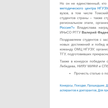
Но он не единственный, кто
методического центра НГУЭУ
вузов, в том числе Томски
студентов страны – также с
региональном этапе, орган
Россия?»
Владислава наград
ИНиСО РГГУ
Валерий Фаде
Поздравляем студентов с за
новых достижений и побед в
команду ОМЦ НГУЭУ, органи
ТГУ, подготовивших прекрасны
Также в конкурсе победили
Лебедева, НИЯУ МИФИ и СП
Прочесть статью о п
Конкурсы
,
Поездки
,
Прошедшие
,
Д
аспирантов и докторантов
,
Для пр