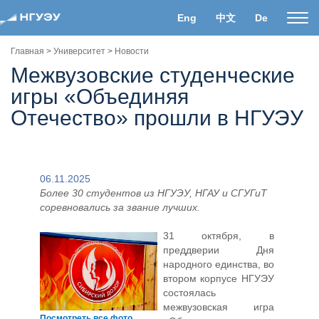
Eng
中文
De
Пока
нави
Главная
>
Университет
>
Новости
Межвузовские студенческие
игры «Объединяя
Отечество» прошли в НГУЭУ
06.11.2025
Более 30 студентов из НГУЭУ, НГАУ и СГУГиТ
соревновались за звание лучших.
31 октября, в
преддверии Дня
народного единства, во
втором корпусе НГУЭУ
состоялась
межвузовская игра
Посмотреть все фото