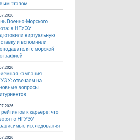
вым этапом
07.2026
нь Военно-Морского
ота: в НГУЭУ
дготовили виртуальную
ставку и вспомнили
еподавателя с морской
ографией
07.2026
иемная кампания
УЭУ: отвечаем на
новные вопросы
итуриентов
07.2026
 рейтингов к карьере: что
ворят о НГУЭУ
зависимые исследования
07.2026