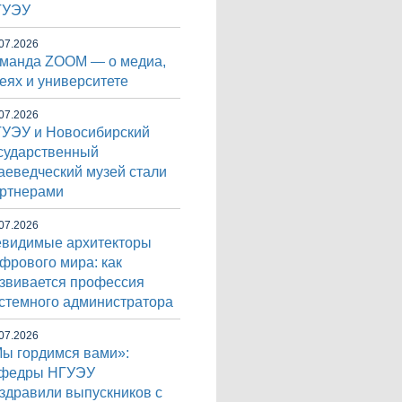
ГУЭУ
07.2026
манда ZOOM — о медиа,
еях и университете
07.2026
УЭУ и Новосибирский
сударственный
аеведческий музей стали
ртнерами
07.2026
видимые архитекторы
фрового мира: как
звивается профессия
стемного администратора
07.2026
ы гордимся вами»:
афедры НГУЭУ
здравили выпускников с