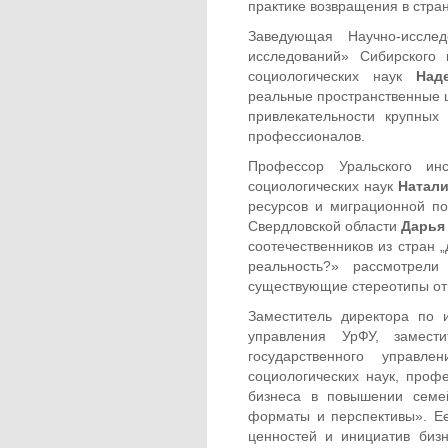
практике возвращения в стра
Заведующая Научно-исслед
исследований» Сибирского
социологических наук
Над
реальные пространственные 
привлекательности крупны
профессионалов.
Профессор Уральского ин
социологических наук
Натал
ресурсов и миграционной по
Свердловской области
Дарья
соотечественников из стран 
реальность?» рассмотрел
существующие стереотипы отн
Заместитель директора по 
управления УрФУ, замес
государственного управл
социологических наук, про
бизнеса в повышении семей
форматы и перспективы». Е
ценностей и инициатив биз