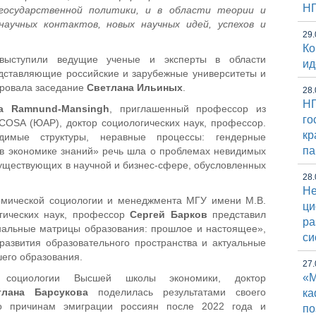
Н
государственной политики, и в области теории и
научных контактов, новых научных идей, успехов и
29.
Ко
выступили ведущие ученые и эксперты в области
ид
едставляющие российские и зарубежные университеты и
ровала заседание
Светлана Ильиных
.
28.
НГ
a Ramnund-Mansingh
, приглашенный профессор из
го
OSA (ЮАР), доктор социологических наук, профессор.
кр
имые структуры, неравные процессы: гендерные
па
 в экономике знаний» речь шла о проблемах невидимых
уществующих в научной и бизнес-сфере, обусловленных
28.
Не
мической социологии и менеджмента МГУ имени М.В.
ци
гических наук, профессор
Сергей Барков
представил
ра
нальные матрицы образования: прошлое и настоящее»,
си
развития образовательного пространства и актуальные
его образования.
27.
«М
 социологии Высшей школы экономики, доктор
тлана Барсукова
поделилась результатами своего
к
го причинам эмиграции россиян после 2022 года и
по