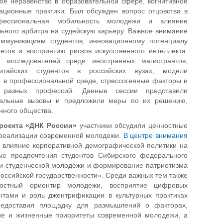
е неравенство в образовательной сфере, когнитивное
ационные практики. Был обсужден вопрос отцовства в
фессиональная мобильность молодежи и влияние
ьного арбитра на судейскую карьеру. Важное внимание
ммуникациям студентов, инновационному потенциалу
етов и восприятию рисков искусственного интеллекта.
а исследователей среди иностранных магистрантов,
итайских студентов в российских вузах, модели
 в профессиональной среде, стрессогенные факторы и
в разных профессий. Данные сессии представили
туальные вызовы и предложили меры по их решению,
ного общества.
роекта «ДНК России»
участники обсудили ценностные
ореализации современной молодежи.
В центре внимания
к влияние корпоративной демографической политики на
е предпочтения студентов Сибирского федерального
ти студенческой молодежи и формирование патриотизма
оссийской государственности». Среди важных тем также
ностный ориентир молодежи, восприятие цифровых
нтами и роль джентрификации в культурных практиках
редоставил площадку для размышлений о факторах,
е и жизненные приоритеты современной молодежи, а