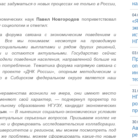
на
ас задуматься о новых процессах не только в России,
04.
ономических наук
Павел Новгородов
поприветствовал
«Я
 социологии и отметил:
эк
 форума связана с экономическим поведением и
ис
м. Все мы понимаем: несмотря на проводимую
Н
 социальными выплатами и рядом других решений,
и и остаются актуальными. Государство сейчас
03.
Пр
модели поведения населения, направленной больше на
а потребление. Тематика форума напрямую связана с
оп
 проекте «ДНК России», опорным методическим и
и
о в Сибирском федеральном округе является наш
те
31.
неравенства возникли не вчера, они имеют место
НГ
 меняют свой характер, —
подчеркнул проректор по
ро
ельному образованию НГУЭУ, кандидат экономических
пр
цын
.
— В нынешних социально-экономических условиях
ктуальных серьезных вопросов. Призываем коллег не
30.
 но и формировать исследовательские коллаборации.
Ав
ниверситетов и регионов, мы можем посмотреть под
ре
е же проблемы, можем сформировать какие-то новые