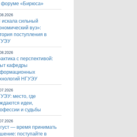
 форуме «Бирюса»
08.2026
 искала сильный
ономический вуз»:
тория поступления в
ГУЭУ
08.2026
актика с перспективой:
ыт кафедры
нформационных
хнологий НГУЭУ
07.2026
УЭУ: место, где
ждаются идеи,
офессии и судьбы
07.2026
густ — время принимать
шение: поступайте в