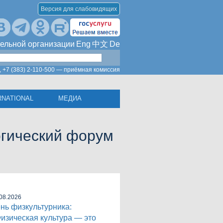
Версия для слабовидящих
ельной организации
Eng
中文
De
,
+7 (383) 2-110-500 — приёмная комиссия
RNATIONAL
МЕДИА
огический форум
08.2026
нь физкультурника:
изическая культура — это