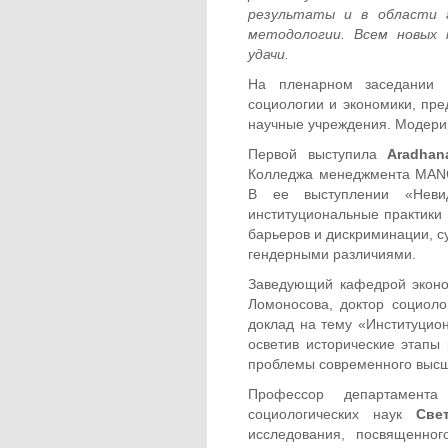
результаты и в области 
методологии. Всем новых 
удачи.
На пленарном заседании 
социологии и экономики, пр
научные учреждения. Модери
Первой выступила
Aradhan
Колледжа менеджмента MANC
В ее выступлении «Невид
институциональные практики
барьеров и дискриминации, с
гендерными различиями.
Заведующий кафедрой эконо
Ломоносова, доктор социоло
доклад на тему «Институцио
осветив исторические этапы 
проблемы современного высш
Профессор департамента
социологических наук
Све
исследования, посвященно