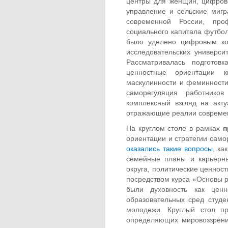
центры для женщин, цифрово
управление и сельские мигр
современной России, про
социального капитала футбол
было уделено цифровым ко
исследовательских университ
Рассматривалась подготовк
ценностные ориентации к
маскулинности и феминности
саморегуляция работнико
комплексный взгляд на ак
отражающие реалии современ
На круглом столе в рамках
п
ориентации и стратегии сам
оказались такие вопросы
, ка
семейные планы и карьерны
округа, политические ценнос
посредством курса «Основы р
были духовность как цен
образовательных сред студе
молодежи. Круглый стол п
определяющих мировоззрени