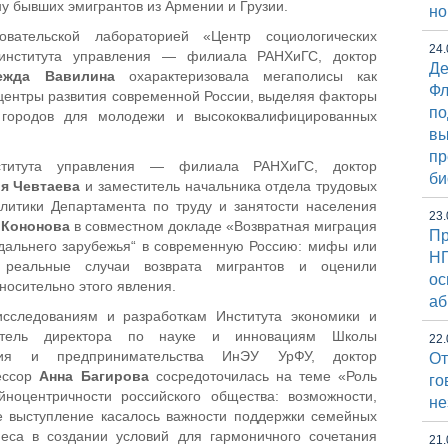
ну бывших эмигрантов из Армении и Грузии.
но
овательской лабораторией «Центр социологических
24.
 института управления — филиала РАНХиГС, доктор
Де
ежда Вавилина
охарактеризовала мегаполисы как
Фл
центры развития современной России, выделяя факторы
по
х городов для молодежи и высококвалифицированных
вы
пр
ститута управления — филиала РАНХиГС, доктор
би
ия Чевтаева
и заместитель начальника отдела трудовых
литики Департамента по труду и занятости населения
23.
 Кононова
в совместном докладе «Возвратная миграция
Пр
„дальнего зарубежья“ в современную Россию: мифы или
НГ
и реальные случаи возврата мигрантов и оценили
ос
осительно этого явления.
аб
исследованиям и разработкам Института экономики и
титель директора по науке и инновациям Школы
22.
ения и предпринимательства ИнЭУ УрФУ, доктор
От
фессор
Анна Багирова
сосредоточилась на теме «Роль
го
ноцентричности российского общества: возможности,
не
е выступление касалось важности поддержки семейных
неса в создании условий для гармоничного сочетания
21.