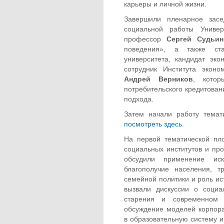
карьеры и личной жизни.
Завершили пленарное зас
социальной работы Универс
профессор
Сергей Судьи
поведения», а также ст
университета, кандидат эк
сотрудник Института эконо
Андрей Верников
, котор
потребительского кредитован
подхода.
Затем начали работу тема
посмотреть здесь
.
На первой тематической пл
социальных институтов и про
обсудили применение иск
благополучие населения, 
семейной политики и роль ис
вызвали дискуссии о социа
старения и современном 
обсуждение моделей корпора
в образовательную систему и