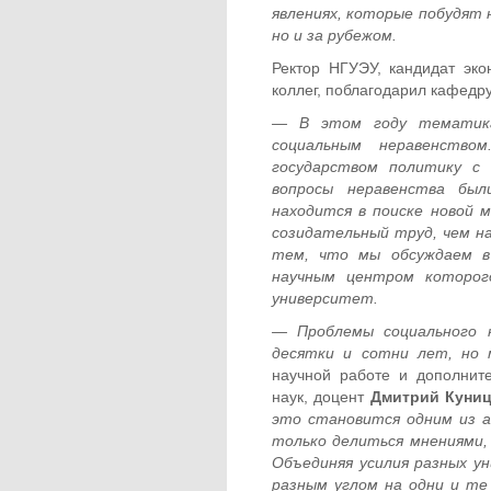
явлениях, которые побудят н
но и за рубежом.
Ректор НГУЭУ, кандидат эк
коллег, поблагодарил кафедру
— В этом году тематика
социальным неравенство
государством политику с
вопросы неравенства был
находится в поиске новой 
созидательный труд, чем н
тем, что мы обсуждаем в
научным центром которог
университет.
— Проблемы социального 
десятки и сотни лет, но
научной работе и дополнит
наук, доцент
Дмитрий Куни
это становится одним из а
только делиться мнениями,
Объединяя усилия разных у
разным углом на одни и т