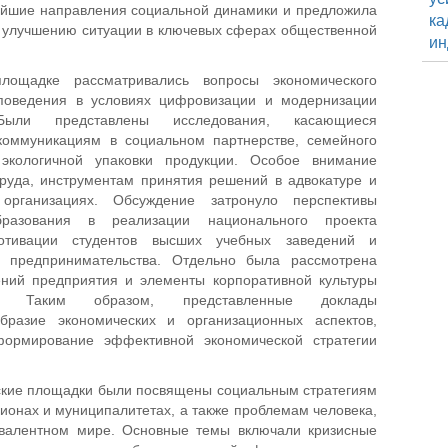
ейшие направления социальной динамики и предложила
ка
 улучшению ситуации в ключевых сферах общественной
ин
лощадке рассматривались вопросы экономического
 поведения в условиях цифровизации и модернизации
Были представлены исследования, касающиеся
 коммуникациям в социальном партнерстве, семейного
экологичной упаковки продукции. Особое внимание
руда, инструментам принятия решений в адвокатуре и
организациях. Обсуждение затронуло перспективы
разования в реализации национального проекта
отивации студентов высших учебных заведений и
го предпринимательства. Отдельно была рассмотрена
ений предприятия и элементы корпоративной культуры
й. Таким образом, представленные доклады
бразие экономических и организационных аспектов,
ормирование эффективной экономической стратегии
еские площадки были посвящены социальным стратегиям
гионах и муниципалитетах, а также проблемам человека,
ивалентном мире. Основные темы включали кризисные