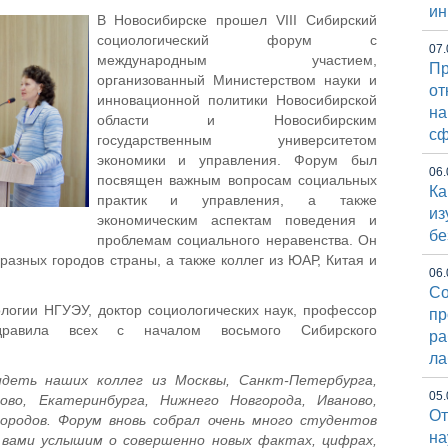
ин
В Новосибирске прошел VIII Сибирский
социологический форум с
07.
международным участием,
Пр
организованный Министерством науки и
от
инновационной политики Новосибирской
на
области и Новосибирским
сф
государственным университетом
экономики и управления. Форум был
06.
посвящен важным вопросам социальных
Ка
практик и управления, а также
из
экономическим аспектам поведения и
бе
проблемам социального неравенства. Он
разных городов страны, а также коллег из ЮАР, Китая и
06.
Со
огии НГУЭУ, доктор социологических наук, профессор
пр
авила всех с началом восьмого Сибирского
ра
ла
деть наших коллег из Москвы, Санкт-Петербурга,
05.
рово, Екатеринбурга, Нижнего Новгорода, Иваново,
От
городов. Форум вновь собрал очень много студентов
на
с вами услышим о совершенно новых фактах, цифрах,