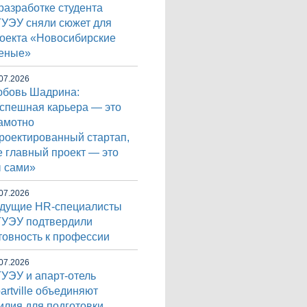
разработке студента
УЭУ сняли сюжет для
оекта «Новосибирские
еные»
07.2026
бовь Шадрина:
спешная карьера — это
амотно
роектированный стартап,
е главный проект — это
 сами»
07.2026
дущие HR-специалисты
УЭУ подтвердили
товность к профессии
07.2026
УЭУ и апарт-отель
artville объединяют
илия для подготовки