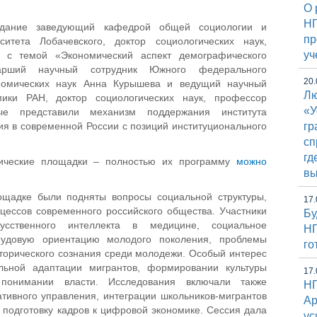
О 
НГ
едание заведующий кафедрой общей социологии и
пр
итета Лобачевского, доктор социологических наук,
уч
н
с темой «Экономический аспект демографического
арший научный сотрудник Южного федерального
20.
ономических наук Анна Курышева и ведущий научный
Лю
мики РАН, доктор социологических наук, профессор
«У
ые представили механизм поддержания института
ия в современной России с позиций институционального
гр
сп
гд
тические площадки – полностью их программу
можно
вы
ощадке были подняты вопросы социальной структуры,
17.
цессов современного российского общества. Участники
Бу
усственного интеллекта в медицине, социальное
НГ
трудовую ориентацию молодого поколения, проблемы
го
торического сознания среди молодежи. Особый интерес
льной адаптации мигрантов, формировании культуры
17.
понимании власти. Исследования включали также
НГ
тивного управления, интеграции школьников-мигрантов
Ap
 подготовку кадров к цифровой экономике. Сессия дала
ус