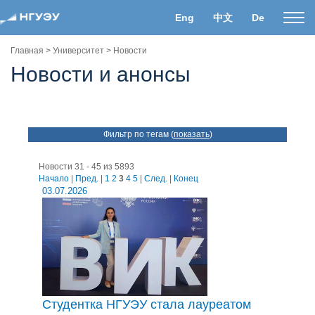
Eng
中文
De
Пока
нави
Главная
>
Университет
>
Новости
Новости и анонсы
Фильтр по тегам (
показать
)
Новости 31 - 45 из 5893
Начало
|
Пред.
|
1
2
3
4
5
|
След.
|
Конец
03.07.2026
Студентка НГУЭУ стала лауреатом