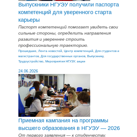
Выпускники НГУЭУ получили паспорта
компетенций для уверенного старта
карьеры
Паспорт компетенций помогает увидеть свои
сильные стороны, определить направления
развития и увереннее строить
профессиональную траекторию.
Прошедшие
,
Лента новостей
,
Центр компетенций
,
Для студентов и
магистрантов
,
Для государственных органов
,
Выпускнику
,
Трудоустройство
,
Мероприятия НГУЭУ, акции
24.06.2026
Приемная кампания на программы
высшего образования в НГУЭУ — 2026
От первого заявления — к студенчеству.