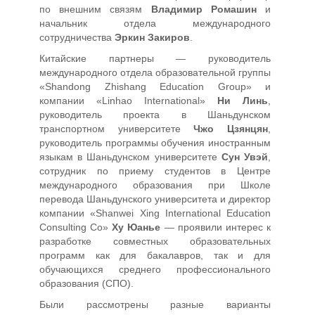
по внешним связям
Владимир Ромашин
и
начальник отдела международного
сотрудничества
Эркин Закиров
.
Китайские партнеры — руководитель
международного отдела образовательной группы
«Shandong Zhishang Education Group» и
компании «Linhao International»
Ни Линь
,
руководитель проекта в Шаньдунском
транспортном университете
Чжо Цзянцян
,
руководитель программы обучения иностранным
языкам в Шаньдунском университете
Сун Увэй
,
сотрудник по приему студентов в Центре
международного образования при Школе
перевода Шаньдунского университета и директор
компании «Shanwei Xing International Education
Consulting Co»
Ху Юанье
— проявили интерес к
разработке совместных образовательных
программ как для бакалавров, так и для
обучающихся среднего профессионального
образования (СПО).
Были рассмотрены разные варианты