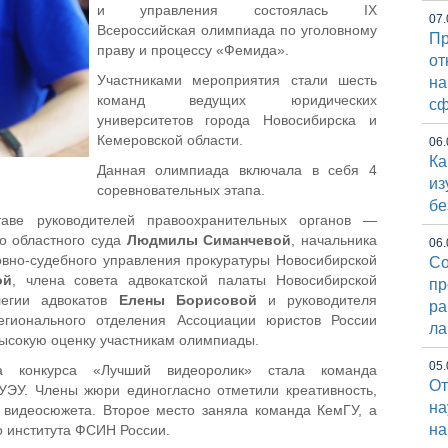
и управления состоялась IX
07.
Всероссийская олимпиада по уголовному
Пр
праву и процессу «Фемида».
от
Участниками мероприятия стали шесть
на
команд ведущих юридических
сф
университетов города Новосибирска и
Кемеровской области.
06.
Ка
Данная олимпиада включала в себя 4
из
соревновательных этапа.
бе
аве руководителей правоохранительных органов —
о областного суда
Людмилы Симанчевой
, начальника
06.
овно-судебного управления прокуратуры Новосибирской
Со
ой
, члена совета адвокатской палаты Новосибирской
пр
легии адвокатов
Елены Борисовой
и руководителя
ра
егионального отделения Ассоциации юристов России
ла
ысокую оценку участникам олимпиады.
05.
а конкурса «Лучший видеоролик» стала команда
От
УЭУ. Члены жюри единогласно отметили креативность,
на
х видеосюжета. Второе место заняла команда КемГУ, а
на
о института ФСИН России.