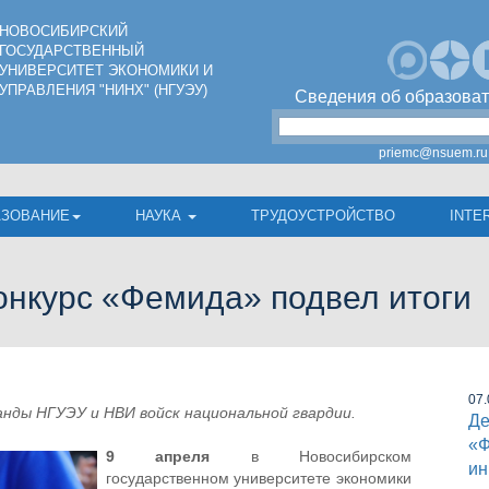
НОВОСИБИРСКИЙ
ГОСУДАРСТВЕННЫЙ
УНИВЕРСИТЕТ ЭКОНОМИКИ И
УПРАВЛЕНИЯ "НИНХ" (НГУЭУ)
Сведения об образоват
priemc@nsuem.ru
АЗОВАНИЕ
НАУКА
ТРУДОУСТРОЙСТВО
INTE
онкурс «Фемида» подвел итоги
07.
нды НГУЭУ и НВИ войск национальной гвардии.
Де
«Ф
9 апреля
в Новосибирском
ин
государственном университете экономики