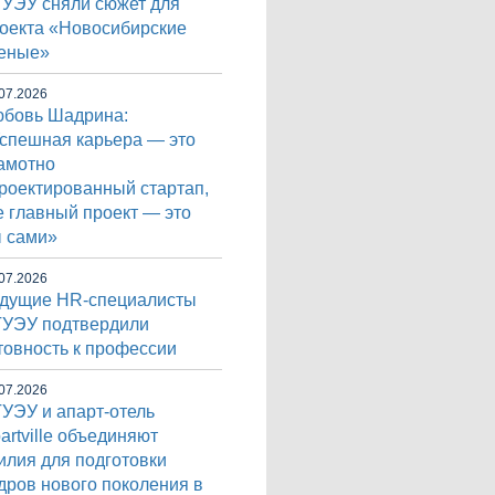
УЭУ сняли сюжет для
оекта «Новосибирские
еные»
07.2026
бовь Шадрина:
спешная карьера — это
амотно
роектированный стартап,
е главный проект — это
 сами»
07.2026
дущие HR-специалисты
УЭУ подтвердили
товность к профессии
07.2026
УЭУ и апарт-отель
artville объединяют
илия для подготовки
дров нового поколения в