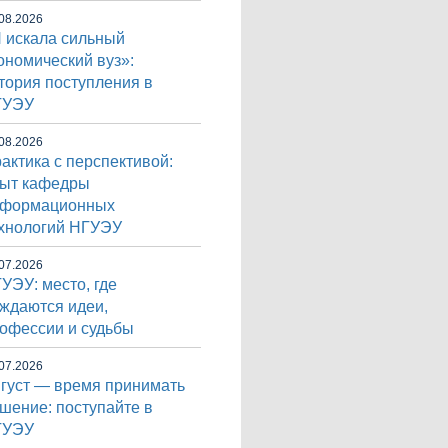
08.2026
 искала сильный
ономический вуз»:
тория поступления в
ГУЭУ
08.2026
актика с перспективой:
ыт кафедры
нформационных
хнологий НГУЭУ
07.2026
УЭУ: место, где
ждаются идеи,
офессии и судьбы
07.2026
густ — время принимать
шение: поступайте в
ГУЭУ