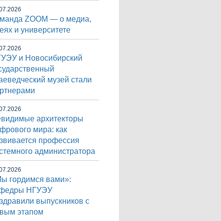
07.2026
манда ZOOM — о медиа,
еях и университете
07.2026
УЭУ и Новосибирский
сударственный
аеведческий музей стали
ртнерами
07.2026
видимые архитекторы
фрового мира: как
звивается профессия
стемного администратора
07.2026
ы гордимся вами»:
афедры НГУЭУ
здравили выпускников с
вым этапом