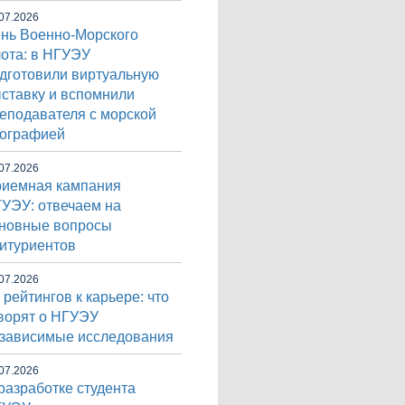
07.2026
нь Военно-Морского
ота: в НГУЭУ
дготовили виртуальную
ставку и вспомнили
еподавателя с морской
ографией
07.2026
иемная кампания
УЭУ: отвечаем на
новные вопросы
итуриентов
07.2026
 рейтингов к карьере: что
ворят о НГУЭУ
зависимые исследования
07.2026
разработке студента