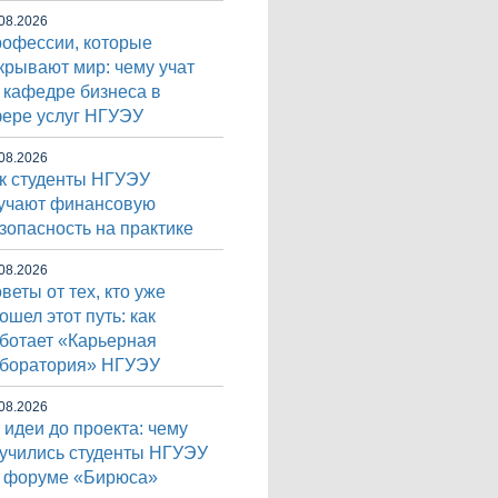
08.2026
офессии, которые
крывают мир: чему учат
 кафедре бизнеса в
ере услуг НГУЭУ
08.2026
к студенты НГУЭУ
учают финансовую
зопасность на практике
08.2026
веты от тех, кто уже
ошел этот путь: как
ботает «Карьерная
боратория» НГУЭУ
08.2026
 идеи до проекта: чему
учились студенты НГУЭУ
 форуме «Бирюса»