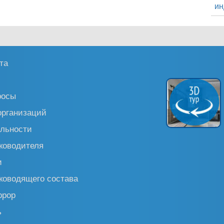
ин
та
росы
организаций
льности
ководителя
и
ководящего состава
ррор
ь