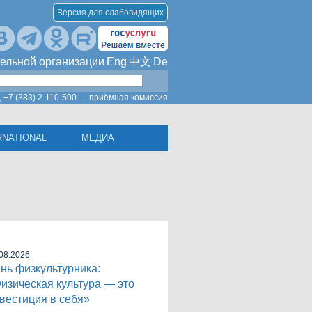
Версия для слабовидящих
ельной организации
Eng
中文
De
,
+7 (383) 2-110-500 — приёмная комиссия
RNATIONAL
МЕДИА
08.2026
нь физкультурника:
изическая культура — это
вестиция в себя»