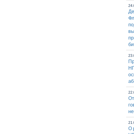
24.
Де
Фл
по
вы
пр
би
23.
Пр
НГ
ос
аб
22.
От
го
не
21.
О 