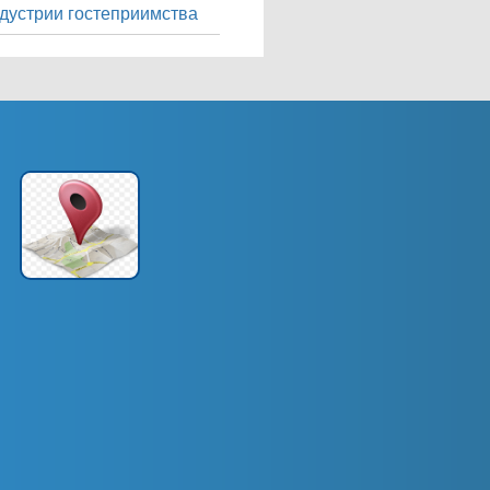
дустрии гостеприимства