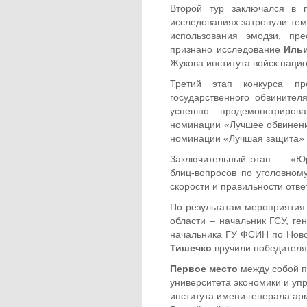
Второй тур заключался в п
исследованиях затронули тем
использования эмодзи, пр
признано исследование
Иль
Жукова института войск наци
Третий этап конкурса п
государственного обвините
успешно продемонстриров
номинации «Лучшее обвинение
номинации «Лучшая защита»
Заключительный этап — «Ю
блиц-вопросов по уголовном
скорости и правильности отве
По результатам мероприятия
области – начальник ГСУ, г
начальника ГУ ФСИН по Ново
Тишечко
вручили победителя
Первое место
между собой п
университета экономики и уп
института имени генерала ар