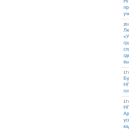
НГ
пр
уч
20.
Лю
«У
гр
сп
гд
вы
17.
Бу
НГ
го
17.
НГ
Ap
ус
ка