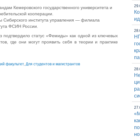
29.
андам Кемеровского государственного университета и
Ко
ребительской кооперации.
ид
ы Сибирского института управления — филиала
тута ФСИН России.
28.
з подтвердило статус «Фемиды» как одной из ключевых
НГ
ов, где они могут проявить себя в теории и практике
го
кр
па
ий факультет
,
Для студентов и магистрантов
28.
Не
ци
ра
си
27.
«М
к
по
но