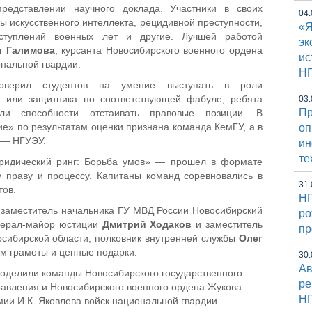
редставлении научного доклада. Участники в своих
04.
ы искусственного интеллекта, рецидивной преступности,
«Я
еступлений военных лет и другие. Лучшей работой
эк
и Галимова
, курсанта Новосибирского военного ордена
ис
ональной гвардии.
Н
роверил студентов на умение выступать в роли
ля или защитника по соответствующей фабуле, ребята
03.
Пр
али способности отстаивать правовые позиции. В
» по результатам оценки признана команда КемГУ, а в
оп
 — НГУЭУ.
и
те
ридический ринг: Борьба умов» — прошел в формате
у праву и процессу. Капитаны команд соревновались в
31.
тов.
НГ
 заместитель начальника ГУ МВД России Новосибирский
ро
енерал-майор юстиции
Дмитрий Ходаков
и заместитель
пр
сибирской области, полковник внутренней службы
Олег
м грамоты и ценные подарки.
30.
Ав
оделили команды Новосибирского государственного
ре
равления и Новосибирского военного ордена Жукова
Н
мии И.К. Яковлева войск национальной гвардии