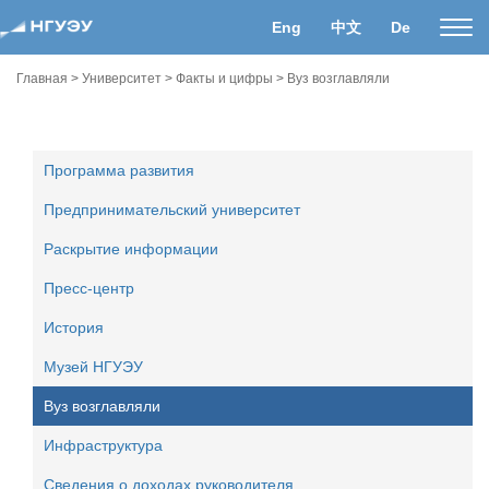
Eng
中文
De
Пока
нави
Главная
>
Университет
>
Факты и цифры
>
Вуз возглавляли
Программа развития
Предпринимательский университет
Раскрытие информации
Пресс-центр
История
Музей НГУЭУ
Вуз возглавляли
Инфраструктура
Сведения о доходах руководителя