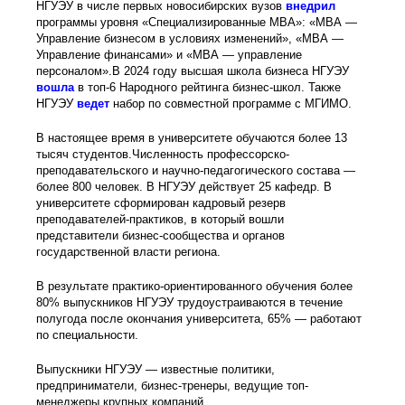
НГУЭУ в числе первых новосибирских вузов
внедрил
программы уровня «Специализированные МВА»: «МВА —
Управление бизнесом в условиях изменений», «МВА —
Управление финансами» и «МВА — управление
персоналом».В 2024 году высшая школа бизнеса НГУЭУ
вошла
в топ-6 Народного рейтинга бизнес-школ. Также
НГУЭУ
ведет
набор по совместной программе с МГИМО.
В настоящее время в университете обучаются более 13
тысяч студентов.Численность профессорско-
преподавательского и научно-педагогического состава —
более 800 человек. В НГУЭУ действует 25 кафедр. В
университете сформирован кадровый резерв
преподавателей-практиков, в который вошли
представители бизнес-сообщества и органов
государственной власти региона.
В результате практико-ориентированного обучения более
80% выпускников НГУЭУ трудоустраиваются в течение
полугода после окончания университета, 65% — работают
по специальности.
Выпускники НГУЭУ — известные политики,
предприниматели, бизнес-тренеры, ведущие топ-
менеджеры крупных компаний.