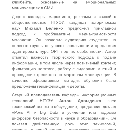
кликбейта, основанные на эмоциональных
манипуляциях в СМИ.
Доцент кафедры маркетинга, рекламы и связей с
общественностью НГУЭУ, кандидат исторических
наук
Михаил Беленко
предложил прикладной
подход к проблематике медиа-грамотности
молодежи. Он разделил аудиторию студентов на
целевые группы по уровню лояльности и предложил
адаптировать курс ОРГ под их особенности. Автор
отметил важность творческого подхода к подаче
информации, в том числе через позитивный контент,
фильтрацию негатива, работу с лидерами мнений и
проведение тренингов по маркерам манипуляции. В
качестве эффективных методик обучения были
предложены геймификация и дебаты.
Старший преподаватель кафедры информационных
технологий НГУЭУ
Антон Довыденко
внес
технический аспект в обсуждение, представив доклад
«Роль AI и Big Data в усилении или подрыве
цифровой безопасности в науке и образовании». Он
показал двойственную роль этих технологий,
которые, с одной стороны, открывают возможности