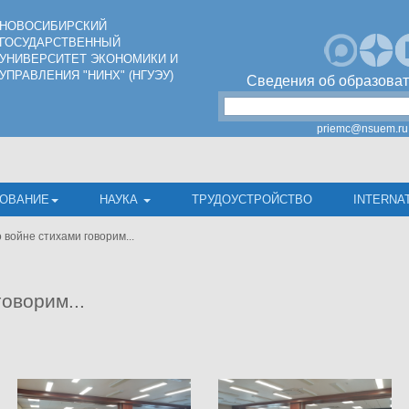
НОВОСИБИРСКИЙ
ГОСУДАРСТВЕННЫЙ
УНИВЕРСИТЕТ ЭКОНОМИКИ И
УПРАВЛЕНИЯ "НИНХ" (НГУЭУ)
Сведения об образоват
priemc@nsuem.ru
ОВАНИЕ
НАУКА
ТРУДОУСТРОЙСТВО
INTERNA
 войне стихами говорим...
оворим...