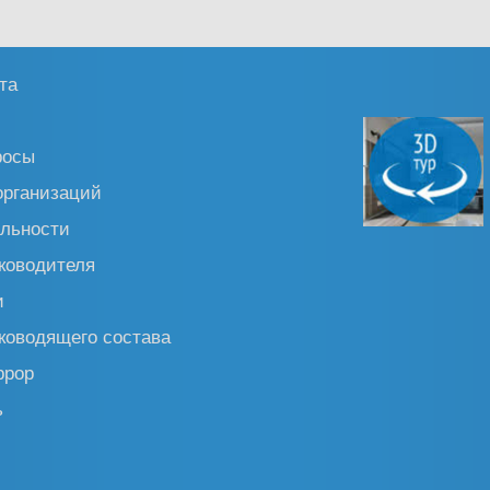
та
росы
организаций
льности
ководителя
и
ководящего состава
ррор
ь