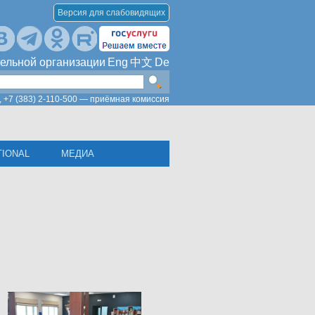
Версия для слабовидящих
ельной организации
Eng
中文
De
,
+7 (383) 2-110-500 — приёмная комиссия
TIONAL
МЕДИА