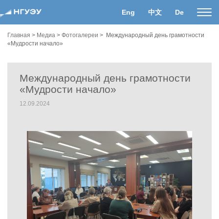
Eng
中文
De
Пока
нави
Главная
>
Медиа
>
Фотогалереи
>
Международный день грамотности
«Мудрости начало»
Международный день грамотности
«Мудрости начало»
12.09.2024