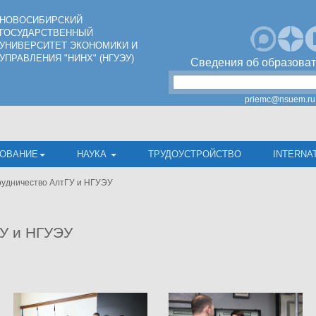
НОВОСИБИРСКИЙ
ГОСУДАРСТВЕННЫЙ
УНИВЕРСИТЕТ ЭКОНОМИКИ И
УПРАВЛЕНИЯ "НИНХ" (НГУЭУ)
Сведения об образоват
priemc@nsuem.ru
ОВАНИЕ
НАУКА
ТРУДОУСТРОЙСТВО
INTERNA
удничество АлтГУ и НГУЭУ
ГУ и НГУЭУ