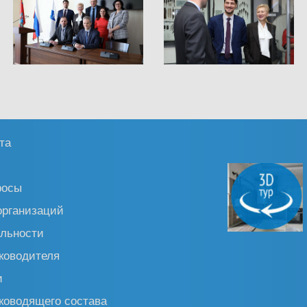
та
росы
организаций
льности
ководителя
и
ководящего состава