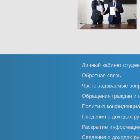
Личный кабинет студен
Обратная связь
Часто задаваемые воп
Обращения граждан и 
Политика конфиденциа
Сведения о доходах ру
Раскрытие информаци
Сведения о доходах ру