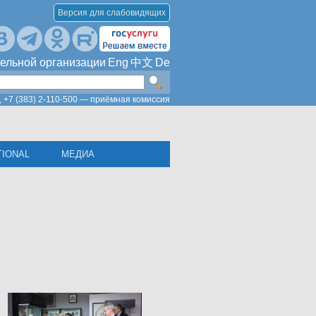
Версия для слабовидящих
ельной организации
Eng
中文
De
,
+7 (383) 2-110-500 — приёмная комиссия
TIONAL
МЕДИА