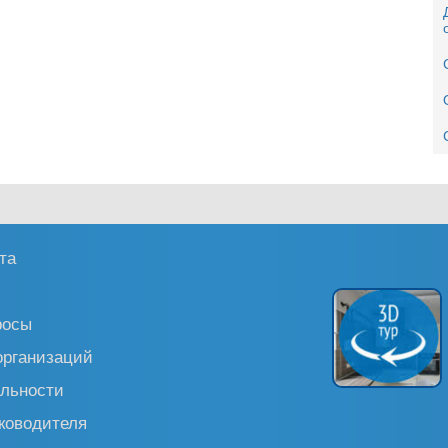
та
росы
организаций
льности
ководителя