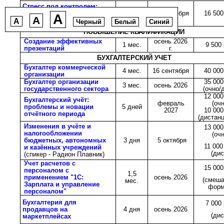
Стресс под контролем:
технология внутренней
6 нед.
23 сентября
16 500
A
A
устойчивости
A
Черный
Белый
Синий
ПОВЫШЕНИЕ КВАЛИФИКАЦИИ
Создание эффективных
осень 2026
1 мес.
9 500 
презентаций
г.
БУХГАЛТЕРСКИЙ УЧЕТ
Бухгалтер коммерческой
4 мес.
16 сентября
40 000
организации
Бухгалтер организации
35 000
3 мес.
осень 2026
государственного сектора
(очно/д
12 000
Бухгалтерский учёт:
февраль
(очн
проблемы и новации
5 дней
2027
10 000
отчётного периода
(дистан
Изменения в учёте и
13 000
налогообложении
(очн
бюджетных, автономных
3 дня
5 октября
11 000
и казённых учреждений
(дис
(спикер - Радион Плавник)
Учет расчетов с
15 000
персоналом с
1,5
применением "1С:
осень 2026
(смеш
мес.
Зарплата и управление
форм
персоналом"
Бухгалтерия для
7 000 
продавцов на
4 дня
осень 2026
(дис
маркетплейсах