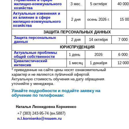
жилищно-коммунального
3 мес.
5 октября
40 000
хозяйства
Актуальные изменения и
их влияние в сфере
2 дня
осень 2026 г.
15 000
жилищно-коммунального
хозяйства
ЗАЩИТА ПЕРСОНАЛЬНЫХ ДАННЫХ
Защита персональных
2 дня
14 октября
7 000 
данных
ЮРИСПРУДЕНЦИЯ
Актуальные проблемы
1 день
2026
6 000 
общей собственности
Цивилистический
1 месяц
1 декабря
12 000
интенсив
* приведенные на сайте цены носят ознакомительный
характер и не являются публичной офертой.
Актуальную стоимость обучения на дату обращения
уточняйте у менеджера.
Узнайте подробности и подайте заявку на
обучение по телефонам:
Наталья Леонидовна Корниенко
+7 (383) 243-95-74 (вн.5887)
n.l.kornienko@nsuem.ru