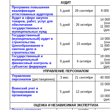
АУДИТ
Программа повышения
квалификации
5 дней
28 сентября
8 000 
аттестованных аудиторов
Аудит в сфере закупок
14 000
товаров, работ, услуг для
(очн
обеспечения
5 дней
26 октября
11 000
государственных и
(дис
муниципальных нужд
Государственный
(муниципальный) аудит в
14 000
строительстве.
(очн
5 дней
23 ноября
Ценообразование и
11 000
сметное дело в
(дис
строительстве
Государственный и
18 000
муниципальный
(очн
9 дней
6 октября
финансовый контроль в
14 500
субъектах федерации
(дис
УПРАВЛЕНИЕ ПЕРСОНАЛОМ
Управление
3 мес.
21 сентября
40 000
персоналом
(дистанционно)
15 000
Воинский учет и
(очн
бронирование в
5 дней
12 октября
организации
10 000
(дис
ОЦЕНКА И НЕЗАВИСИМАЯ ЭКСПЕРТИЗА
Оценка стоимости
октябрь