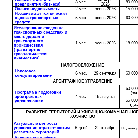
8 мес.
80 000
предприятия (бизнеса)
2026
Оценка недвижимости
2 мес.
осень 2026
15 000
Независимая техническая
оценка транспортных
5 мес.
осень 2026
60 000
средств
Исследование следов на
транспортных средствах и
месте дорожно-
транспортного
1 мес.
осень 2026
18 000
происшествия
(транспортно-
трасологическая
диагностика)
НАЛОГООБЛОЖЕНИЕ
Налоговое
6 мес.
29 сентября
60 000
консультирование
АРБИТРАЖНОЕ УПРАВЛЕНИЕ
60 000
Программа подготовки
(очн
арбитражных
4 мес.
19 августа.
55 000
управляющих
(дис
РАЗВИТИЕ ТЕРРИТОРИЙ И ЖИЛИЩНО-КОММУНАЛЬНО
ХОЗЯЙСТВО
Актуальные вопросы
управления стратегическим
6 дней
22 октября
По догово
развитием территорий
Управление в сфере