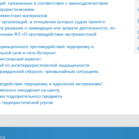
й, признанных в соответствии с законодательством
ррористическими
ремистских материалов
 организаций, в отношении которых судом принято
лу решении о ликвидации или запрете деятельности, по
нными ФЗ «О противодействии экстремистской
рмационного противодействия терроризму и
льной сети и сети Интернет
истический комитет
ей по антитеррористической защищенности
гражданской обороне, чрезвычайным ситуациям,
водействие терроризму и идеологии экстремизма"
ужённого нападения на школу
нии подозрительного предмета
 террористической угрозе
та